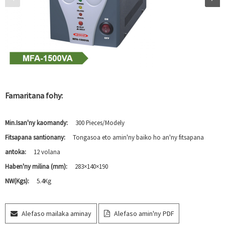
Famaritana fohy:
Min.Isan'ny kaomandy:
300 Pieces/Modely
Fitsapana santionany:
Tongasoa eto amin'ny baiko ho an'ny fitsapana
antoka:
12 volana
Haben'ny milina (mm):
283×140×190
NW(Kgs):
5.4Kg
Alefaso mailaka aminay
Alefaso amin'ny PDF