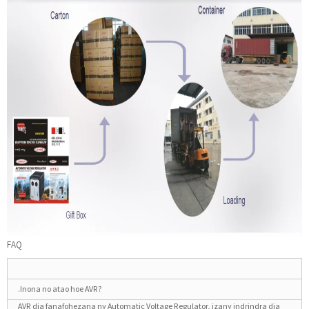
FAQ
.Inona no atao hoe AVR?
AVR dia fanafohezana ny Automatic Voltage Regulator, izany indrindra dia