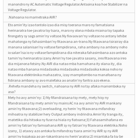
manondro ny AC Automatic Voltage Regulator.Antsoina koa hoe Stabilizer na
Voltage Regulator.
.Nahoana no mametraka AVR?
Eto amin'ity izao tontolo izao dia misy toerana maro ny famatsiana
herinaratra toe-javatra tsy tsara, maro ny olona mbola miaina tsy tapaka
firongatry sy sags amin'ny voltase.Ny fiovaovan'ny voltase no antony lehibe
mahatonga ny fahasimban'ny fitaovana an-trano.Ny fitaovana tsirairay dia
manana salanisan'ny voltase fampidirana, raha ambany na ambony noho
io salan'isa io ny voltase fampidirana dia niteraka fahasimbana azo antoka
tamin'ny herinaratra izany.Amin'ny toe-javatra sasany, ireo fitaovana ireo
dia mijanona fotsiny.Ny AVR dia natao mba hamahana ity olana ity, dia
natao mba hanana midadasika midadasika midadasika kokoa noho ny
fitaovana elektrônika mahazatra, izay mampitombo na manafoana ny
fidirana ambany sy avo malefaka ao anatin'ny faritra azo ekena.
.Rehefa mandeha ny switch, nahoana ny AVR no tsy afaka manomboka ny
asa?
Mety ho avy amin'ny: 1) Ny fifandraisana tsy mety, mety hisy ny
fifandraisana tsy mety amin'ny mains AC na avy amin'ny AVR mankany
amin'ny fitaovana;2) overloading, ny herin 'ny fitaovana mifandray
mihoatra ny stabilizer hery Output ambony indrindra.Amin'ity tranga ity,
matetika dia hitsoka ny fuse na hiala ny fiatoana;3) Fahasamihafana eo
amin'ny fatran'ny famoahana AVR sy ny fatran'ny fitaovana elektrika.Noho
izany, 1) ataovy azo antoka fa mifandray tsara amin'ny AVR sy ny AVR
amin'ny kojakoja ao an-tokantrano ny herin'aratra;2) miantoka fa tsy be