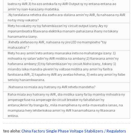
loatra ny AVR.3) ho azo antoka fa ny AVR Output sy ny entana entana ao
amin'ny isan-karazany matetika.
.Ny torolalana rehetra dia aseho ara-dalàna amin'ny AVR, fa nahoana ny AVR
no tsy misy vokatra?
Mety ho vokatry ny tsy fahombiazan'ny circuit output izany.Ary ny
mpanamboatra fitaovana elektrika manam-pahaizana ihany no tokony
hanamarina izany.
.Rehefa alefanao ny AVR, nahoana ny jiro LED no mampiseho "tsy
mahazatra" ?
Mety ho avy amin'ireto antony manaraka ireto no mahatonga izany: 1)
mihoatra ny salan'adin'ny AVR miditra na ambany;2) fiarovana amin'ny
hafanana ambony;3) tsy fahombiazan'ny circuit.Noho izany, tokony 1)
miandry isika mandra-piverin'ny voltase miditra any amin'ny faritra
fanitsiana AVR, 2) tapaho ny AVR ary avelao hihena, 3) ento any amin'ny foibe
serivisy hanamboarana.
.Nahoana no miala avy hatrany ny AVR rehefa mandeha?
Raha miala avy hatrany ny AVR, dia midika izany fa tsy maintsy mihoatra ny
amperage fuse na amperage de circuit breaker ny fahafahan'ny
entana;Amin'ity tranga ity, mila mampihena ny enta-mavesatra ianao, na
mampiasa hery lehibe kokoa amin'ny AVR hanamafisana ny fitaovana
entina.
teo aloha:
China Factory Single Phase Voltage Stabilizers / Regulators