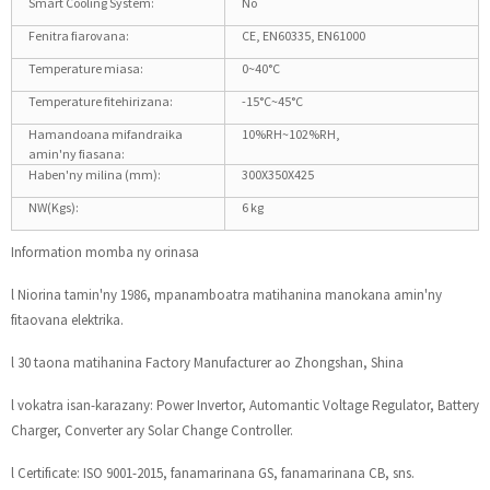
Smart Cooling System:
No
Fenitra fiarovana:
CE, EN60335, EN61000
Temperature miasa:
0~40°C
Temperature fitehirizana:
-15°C~45°C
Hamandoana mifandraika
10%RH~102%RH,
amin'ny fiasana:
Haben'ny milina (mm):
300X350X425
NW(Kgs):
6 kg
Information momba ny orinasa
l Niorina tamin'ny 1986, mpanamboatra matihanina manokana amin'ny
fitaovana elektrika.
l 30 taona matihanina Factory Manufacturer ao Zhongshan, Shina
l vokatra isan-karazany: Power Invertor, Automantic Voltage Regulator, Battery
Charger, Converter ary Solar Change Controller.
l Certificate: ISO 9001-2015, fanamarinana GS, fanamarinana CB, sns.