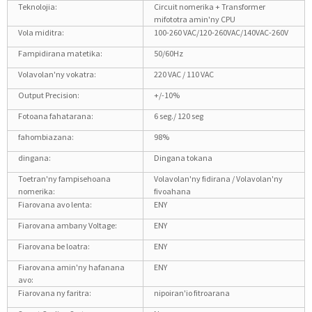
Teknolojia:
Circuit nomerika + Transformer
mifototra amin'ny CPU
Vola miditra:
100-260 VAC/120-260VAC/140VAC-260V
Fampidirana matetika:
50/60Hz
Volavolan'ny vokatra:
220 VAC / 110 VAC
Output Precision:
+/-10%
Fotoana fahatarana:
6 seg./ 120 seg
fahombiazana:
98%
dingana:
Dingana tokana
Toetran'ny fampisehoana
Volavolan'ny fidirana / Volavolan'ny
nomerika:
fivoahana
Fiarovana avo lenta:
ENY
Fiarovana ambany Voltage:
ENY
Fiarovana be loatra:
ENY
Fiarovana amin'ny hafanana
ENY
avo:
Fiarovana ny faritra:
nipoiran'io fitroarana