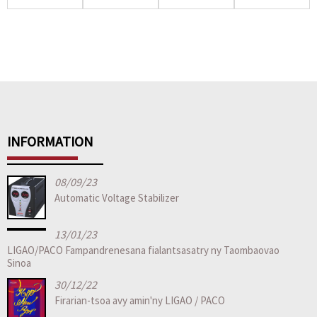
vidiny
Stabilizer Ac
ambany
Electronic
Mingch Tsd
220v 1500w
indrindra Ac
Voltage
Series Wall
...
220v 1500w
Regulator/St...
Mou ...
Electro...
INFORMATION
08/09/23
Automatic Voltage Stabilizer
13/01/23
LIGAO/PACO Fampandrenesana fialantsasatry ny Taombaovao
Sinoa
30/12/22
Firarian-tsoa avy amin'ny LIGAO / PACO