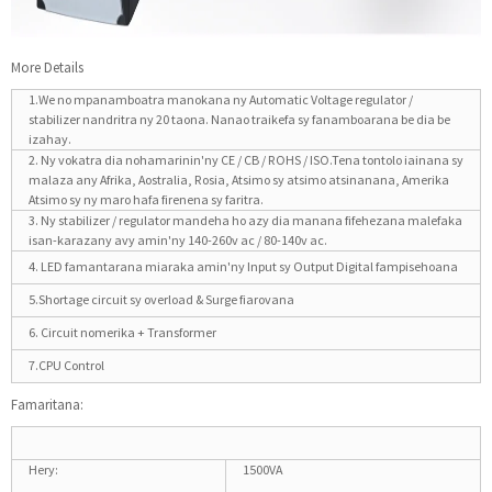
More Details
1.We no mpanamboatra manokana ny Automatic Voltage regulator /
stabilizer nandritra ny 20 taona. Nanao traikefa sy fanamboarana be dia be
izahay.
2. Ny vokatra dia nohamarinin'ny CE / CB / ROHS / ISO.Tena tontolo iainana sy
malaza any Afrika, Aostralia, Rosia, Atsimo sy atsimo atsinanana, Amerika
Atsimo sy ny maro hafa firenena sy faritra.
3. Ny stabilizer / regulator mandeha ho azy dia manana fifehezana malefaka
isan-karazany avy amin'ny 140-260v ac / 80-140v ac.
4. LED famantarana miaraka amin'ny Input sy Output Digital fampisehoana
5.Shortage circuit sy overload & Surge fiarovana
6. Circuit nomerika + Transformer
7.CPU Control
Famaritana:
Hery:
1500VA