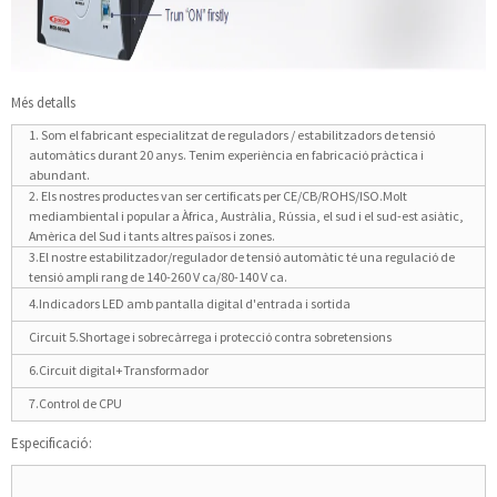
Més detalls
1. Som el fabricant especialitzat de reguladors / estabilitzadors de tensió
automàtics durant 20 anys. Tenim experiència en fabricació pràctica i
abundant.
2. Els nostres productes van ser certificats per CE/CB/ROHS/ISO.Molt
mediambiental i popular a Àfrica, Austràlia, Rússia, el sud i el sud-est asiàtic,
Amèrica del Sud i tants altres països i zones.
3.El nostre estabilitzador/regulador de tensió automàtic té una regulació de
tensió ampli rang de 140-260 V ca/80-140 V ca.
4.Indicadors LED amb pantalla digital d'entrada i sortida
Circuit 5.Shortage i sobrecàrrega i protecció contra sobretensions
6.Circuit digital+Transformador
7.Control de CPU
Especificació: