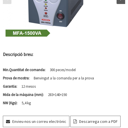
Descripció breu:
Min.Quantitat de comanda:
300 peces/model
Prova de mostra:
Benvingut a la comanda per a la prova
Garantia:
12 mesos
Mida de la màquina (mm):
283×140×190
NW (Kgs):
5,4 kg
Envieu-nos un correu electrònic
Descarrega com a PDF