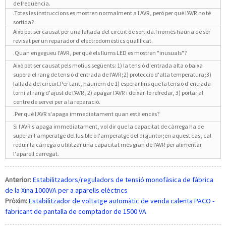
de freqüència.
.Totes les instruccions es mostren normalment a l'AVR, però per què l'AVR no té
sortida?
Això pot ser causat per una fallada del circuit de sortida.I només hauria de ser
revisat per un reparador d'electrodomèstics qualificat.
.Quan engegueu l'AVR, per què els llums LED es mostren "inusuals"?
Això pot ser causat pels motius següents: 1) la tensió d'entrada alta o baixa
supera el rang de tensió d'entrada de l'AVR;2) protecció d'alta temperatura;3)
fallada del circuit.Per tant, hauríem de 1) esperar fins que la tensió d'entrada
torni al rang d'ajust de l'AVR, 2) apagar l'AVR i deixar-lo refredar, 3) portar al
centre de servei per a la reparació.
.Per què l'AVR s'apaga immediatament quan està encès?
Si l'AVR s'apaga immediatament, vol dir que la capacitat de càrrega ha de
superar l'amperatge del fusible o l'amperatge del disjuntor;en aquest cas, cal
reduir la càrrega o utilitzar una capacitat més gran de l'AVR per alimentar
l'aparell carregat.
Anterior:
Estabilitzadors/reguladors de tensió monofàsica de fàbrica
de la Xina 1000VA per a aparells elèctrics
Pròxim:
Estabilitzador de voltatge automàtic de venda calenta PACO -
fabricant de pantalla de comptador de 1500 VA