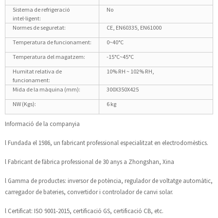
Sistema de refrigeració
No
intel·ligent:
Normes de seguretat:
CE, EN60335, EN61000
Temperatura de funcionament:
0~40°C
Temperatura del magatzem:
-15°C~45°C
Humitat relativa de
10% RH ~ 102% RH,
funcionament:
Mida de la màquina (mm):
300X350X425
NW (Kgs):
6 kg
Informació de la companyia
l Fundada el 1986, un fabricant professional especialitzat en electrodomèstics.
l Fabricant de fàbrica professional de 30 anys a Zhongshan, Xina
l Gamma de productes: inversor de potència, regulador de voltatge automàtic,
carregador de bateries, convertidor i controlador de canvi solar.
l Certificat: ISO 9001-2015, certificació GS, certificació CB, etc.