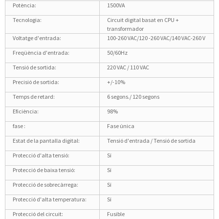
Potència:
1500VA
Tecnologia:
Circuit digital basat en CPU +
transformador
Voltatge d'entrada:
100-260 VAC/120 -260 VAC/140 VAC-260 V
Freqüència d'entrada:
50/60Hz
Tensió de sortida:
220 VAC / 110 VAC
Precisió de sortida:
+/-10%
Temps de retard:
6 segons./ 120 segons
Eficiència:
98%
fase :
Fase única
Estat de la pantalla digital:
Tensió d'entrada / Tensió de sortida
Protecció d'alta tensió:
Sí
Protecció de baixa tensió:
Sí
Protecció de sobrecàrrega:
Sí
Protecció d'alta temperatura:
Sí
Protecció del circuit:
Fusible