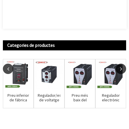
Categories de productes
Preu inferior
Regulador/estabilitzador
Preu més
Regulador
de fàbrica
de voltatge
baix del
electrònic
Mingch Tsd
MCD AC 220v
fabricant Ac
de tensió
Series Wall
1500w...
220v 1500w
PACO 220v
Mou...
Electro...
1500w/st...