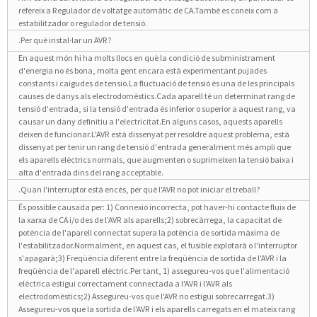
refereix a Regulador de voltatge automàtic de CA.També es coneix com a
estabilitzador o regulador de tensió.
.Per què instal·lar un AVR?
En aquest món hi ha molts llocs en què la condició de subministrament
d'energia no és bona, molta gent encara està experimentant pujades
constants i caigudes de tensió.La fluctuació de tensió és una de les principals
causes de danys als electrodomèstics.Cada aparell té un determinat rang de
tensió d'entrada, si la tensió d'entrada és inferior o superior a aquest rang, va
causar un dany definitiu a l'electricitat.En alguns casos, aquests aparells
deixen de funcionar.L'AVR està dissenyat per resoldre aquest problema, està
dissenyat per tenir un rang de tensió d'entrada generalment més ampli que
els aparells elèctrics normals, que augmenten o suprimeixen la tensió baixa i
alta d'entrada dins del rang acceptable.
.Quan l'interruptor està encès, per què l'AVR no pot iniciar el treball?
És possible causada per: 1) Connexió incorrecta, pot haver-hi contacte fluix de
la xarxa de CA i/o des de l'AVR als aparells;2) sobrecàrrega, la capacitat de
potència de l'aparell connectat supera la potència de sortida màxima de
l'estabilitzador.Normalment, en aquest cas, el fusible explotarà o l'interruptor
s'apagarà;3) Freqüència diferent entre la freqüència de sortida de l'AVR i la
freqüència de l'aparell elèctric.Per tant, 1) assegureu-vos que l'alimentació
elèctrica estigui correctament connectada a l'AVR i l'AVR als
electrodomèstics;2) Assegureu-vos que l'AVR no estigui sobrecarregat.3)
Assegureu-vos que la sortida de l'AVR i els aparells carregats en el mateix rang