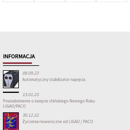
Mingch Tsd
Ac 220v
1500w
regulator
Series Mou
1500w...
Electro...
napięcia/St...
Wall...
INFORMACJA
08.09.23
Automatyczny stabilizator napięcia
13.01.23
Powiadomienie o święcie chińskiego Nowego Roku
LIGAO/PACO
30.12.22
Życzenia noworoczne od LIGAO / PACO