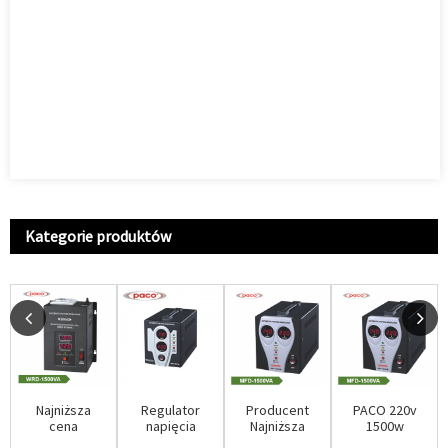
Kategorie produktów
Najniższa
Regulator
Producent
PACO 220v
cena
napięcia
Najniższa
1500w
fabryczna
MCD/stabilizator
cena Ac 220v
Elektroniczny