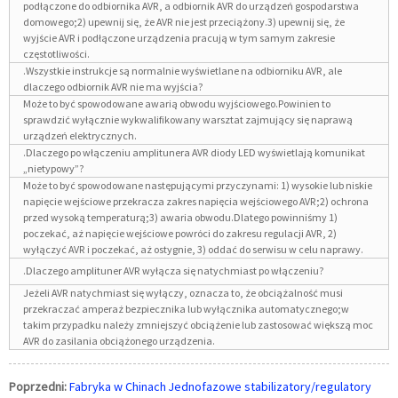
podłączone do odbiornika AVR, a odbiornik AVR do urządzeń gospodarstwa
domowego;2) upewnij się, że AVR nie jest przeciążony.3) upewnij się, że
wyjście AVR i podłączone urządzenia pracują w tym samym zakresie
częstotliwości.
.Wszystkie instrukcje są normalnie wyświetlane na odbiorniku AVR, ale
dlaczego odbiornik AVR nie ma wyjścia?
Może to być spowodowane awarią obwodu wyjściowego.Powinien to
sprawdzić wyłącznie wykwalifikowany warsztat zajmujący się naprawą
urządzeń elektrycznych.
.Dlaczego po włączeniu amplitunera AVR diody LED wyświetlają komunikat
„nietypowy”?
Może to być spowodowane następującymi przyczynami: 1) wysokie lub niskie
napięcie wejściowe przekracza zakres napięcia wejściowego AVR;2) ochrona
przed wysoką temperaturą;3) awaria obwodu.Dlatego powinniśmy 1)
poczekać, aż napięcie wejściowe powróci do zakresu regulacji AVR, 2)
wyłączyć AVR i poczekać, aż ostygnie, 3) oddać do serwisu w celu naprawy.
.Dlaczego amplituner AVR wyłącza się natychmiast po włączeniu?
Jeżeli AVR natychmiast się wyłączy, oznacza to, że obciążalność musi
przekraczać amperaż bezpiecznika lub wyłącznika automatycznego;w
takim przypadku należy zmniejszyć obciążenie lub zastosować większą moc
AVR do zasilania obciążonego urządzenia.
Poprzedni:
Fabryka w Chinach Jednofazowe stabilizatory/regulatory