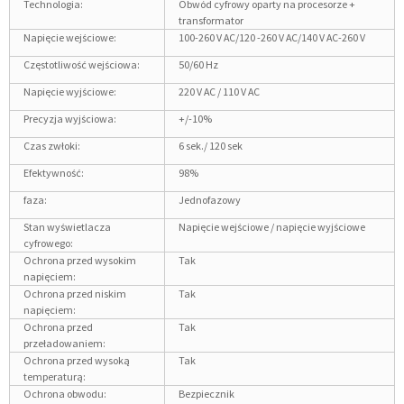
Technologia:
Obwód cyfrowy oparty na procesorze +
transformator
Napięcie wejściowe:
100-260 V AC/120 -260 V AC/140 V AC-260 V
Częstotliwość wejściowa:
50/60 Hz
Napięcie wyjściowe:
220 V AC / 110 V AC
Precyzja wyjściowa:
+/-10%
Czas zwłoki:
6 sek./ 120 sek
Efektywność:
98%
faza:
Jednofazowy
Stan wyświetlacza
Napięcie wejściowe / napięcie wyjściowe
cyfrowego:
Ochrona przed wysokim
Tak
napięciem:
Ochrona przed niskim
Tak
napięciem:
Ochrona przed
Tak
przeładowaniem:
Ochrona przed wysoką
Tak
temperaturą:
Ochrona obwodu:
Bezpiecznik