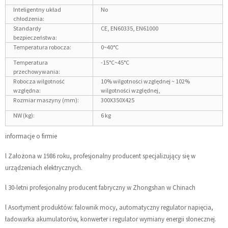
Inteligentny układ
No
chłodzenia:
Standardy
CE, EN60335, EN61000
bezpieczeństwa:
Temperatura robocza:
0~40°C
Temperatura
-15°C~45°C
przechowywania:
Robocza wilgotność
10% wilgotności względnej ~ 102%
względna:
wilgotności względnej,
Rozmiar maszyny (mm):
300X350X425
NW (kg):
6 kg
informacje o firmie
l Założona w 1986 roku, profesjonalny producent specjalizujący się w
urządzeniach elektrycznych.
l 30-letni profesjonalny producent fabryczny w Zhongshan w Chinach
l Asortyment produktów: falownik mocy, automatyczny regulator napięcia,
ładowarka akumulatorów, konwerter i regulator wymiany energii słonecznej.