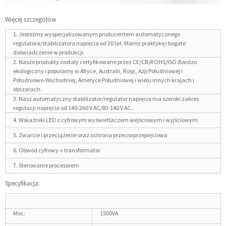
Więcej szczegółów
1. Jesteśmy wyspecjalizowanym producentem automatycznego
regulatora/stabilizatora napięcia od 20 lat. Mamy praktykę i bogate
doświadczenie w produkcji.
2. Nasze produkty zostały certyfikowane przez CE/CB/ROHS/ISO.Bardzo
ekologiczny i popularny w Afryce, Australii, Rosji, Azji Południowej i
Południowo-Wschodniej, Ameryce Południowej i wielu innych krajach i
obszarach.
3. Nasz automatyczny stabilizator/regulator napięcia ma szeroki zakres
regulacji napięcia od 140-260 V AC/80-140 V AC.
4. Wskaźniki LED z cyfrowym wyświetlaczem wejściowym i wyjściowym
5. Zwarcie i przeciążenie oraz ochrona przeciwprzepięciowa
6. Obwód cyfrowy + transformator
7. Sterowanie procesorem
Specyfikacja:
Moc:
1500VA