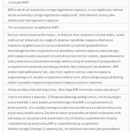
.Co to jest AVR?
AVR to skrót od automatycznego regulatora napięcia, w szczególności odnosi
się do automatycznego regulatora napięcia AC.Jest również znany jako
stabilizator lub regulator napięcia.
.Po co instalować amplituner AVR?
Na tym świecie jest wiele miejsc, w których stan zasilania nie jest dobry, wiele
osób wciąż doświadcza ciągłych skoków i spadków napięcia.Wahania
napięcia są główną przyczyną uszkodzeń urządzeń gospodarstwa
domowego.Każde urządzenie ma określony zakres napięcia wejściowego,
jeśli napięcie wejściowe jest niższe lub wyższe niż ten zakres, spowodowało to
zdecydowanie uszkodzenie energii elektrycznej.W niektórych przypadkach
urządzenia te po prostu przestają działać.Aby rozwiązać ten problem, AVR
został zaprojektowany tak, aby mieć ogólnie szerszy zakres napięcia
wejściowego niż zwykłe urządzenia elektryczne, które zwiększają lub tłumią
niskie i wysokie napięcie wejściowe w dopuszczalnym zakresie.
.Kiedy przełącznik jest włączony, dlaczego AVR nie może rozpocząć pracy?
Jest to możliwe z powodu: 1) Nieprawidłowego podłączenia, może wystąpić
luźny kontakt z sieci prądu przemiennego i/lub AVR z urządzeniami;2)
przeciążenie, moc podłączonego urządzenia przekracza maksymalną moc
wyjściową stabilizatora.Zwykle w takim przypadku przepali się bezpiecznik
lub wyłączy się wyłącznik automatyczny;3) Różna częstotliwość między
częstotliwością wyjściową AVR a częstotliwością urządzenia
elektrycznego.Dlatego 1) upewnij się, że zasilanie sieciowe jest prawidłowo