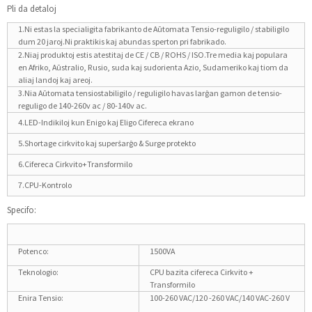
Pli da detaloj
1.Ni estas la specialigita fabrikanto de Aŭtomata Tensio-reguligilo / stabiligilo
dum 20 jaroj.Ni praktikis kaj abundas sperton pri fabrikado.
2.Niaj produktoj estis atestitaj de CE / CB / ROHS / ISO.Tre media kaj populara
en Afriko, Aŭstralio, Rusio, suda kaj sudorienta Azio, Sudameriko kaj tiom da
aliaj landoj kaj areoj.
3.Nia Aŭtomata tensiostabiligilo / reguligilo havas larĝan gamon de tensio-
reguligo de 140-260v ac / 80-140v ac.
4.LED-Indikiloj kun Enigo kaj Eligo Cifereca ekrano
5.Shortage cirkvito kaj superŝarĝo & Surge protekto
6.Cifereca Cirkvito+Transformilo
7.CPU-Kontrolo
Specifo:
Potenco:
1500VA
Teknologio:
CPU bazita cifereca Cirkvito +
Transformilo
Enira Tensio:
100-260 VAC/120 -260 VAC/140 VAC-260 V