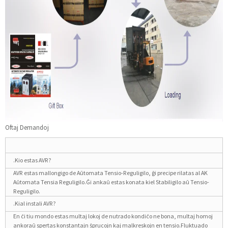
Oftaj Demandoj
.Kio estas AVR?
AVR estas mallongigo de Aŭtomata Tensio-Reguligilo, ĝi precipe rilatas al AK
Aŭtomata Tensia Reguligilo.Ĝi ankaŭ estas konata kiel Stabiligilo aŭ Tensio-
Reguligilo.
.Kial instali AVR?
En ĉi tiu mondo estas multaj lokoj de nutrado kondiĉo ne bona, multaj homoj
ankoraŭ spertas konstantajn ŝprucojn kaj malkreskojn en tensio.Fluktuado