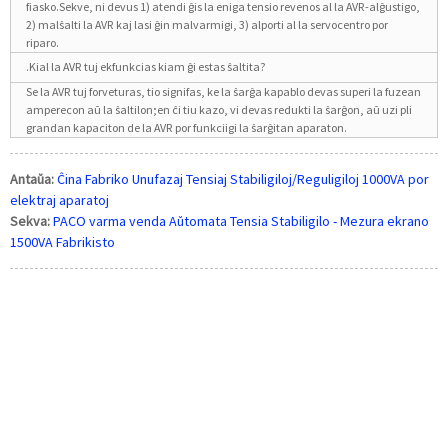
fiasko.Sekve, ni devus 1) atendi ĝis la eniga tensio revenos al la AVR-alĝustigo,
2) malŝalti la AVR kaj lasi ĝin malvarmigi, 3) alporti al la servocentro por
riparo.
.Kial la AVR tuj ekfunkcias kiam ĝi estas ŝaltita?
Se la AVR tuj forveturas, tio signifas, ke la ŝarĝa kapablo devas superi la fuzean
amperecon aŭ la ŝaltilon;en ĉi tiu kazo, vi devas redukti la ŝarĝon, aŭ uzi pli
grandan kapaciton de la AVR por funkciigi la ŝarĝitan aparaton.
Antaŭa:
Ĉina Fabriko Unufazaj Tensiaj Stabiligiloj/Reguligiloj 1000VA por
elektraj aparatoj
Sekva:
PACO varma venda Aŭtomata Tensia Stabiligilo - Mezura ekrano
1500VA Fabrikisto