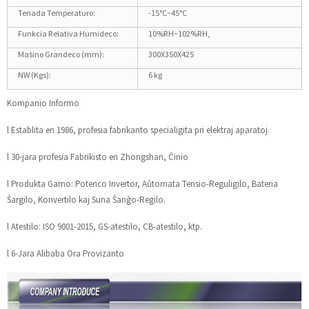
Tenada Temperaturo:
-15°C~45°C
Funkcia Relativa Humideco:
10%RH~102%RH,
Maŝino Grandeco (mm):
300X350X425
NW (Kgs):
6 kg
Kompanio Informo
l Establita en 1986, profesia fabrikanto specialigita pri elektraj aparatoj.
l 30-jara profesia Fabrikisto en Zhongshan, Ĉinio
l Produkta Gamo: Potenco Invertor, Aŭtomata Tensio-Reguligilo, Bateria
Ŝargilo, Konvertilo kaj Suna Ŝanĝo-Regilo.
l Atestilo: ISO 9001-2015, GS-atestilo, CB-atestilo, ktp.
l 6-Jara Alibaba Ora Provizanto