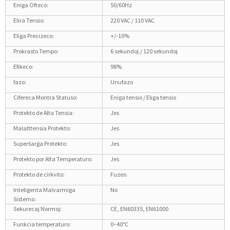
Eniga Ofteco:
50/60Hz
Elira Tensio:
220 VAC / 110 VAC
Eliga Precizeco:
+/-10%
Prokrasto Tempo:
6 sekundoj./ 120 sekundoj
Efikeco:
98%
fazo:
Unufazo
Cifereca Montra Statuso:
Eniga tensio / Eliga tensio
Protekto de Alta Tensia:
Jes
Malalttensia Protekto:
Jes
Superŝarĝa Protekto:
Jes
Protekto por Alta Temperaturo:
Jes
Protekto de cirkvito:
Fuzeo
Inteligenta Malvarmiga
No
Sistemo:
Sekurecaj Normoj:
CE, EN60335, EN61000
Funkcia temperaturo:
0~40°C