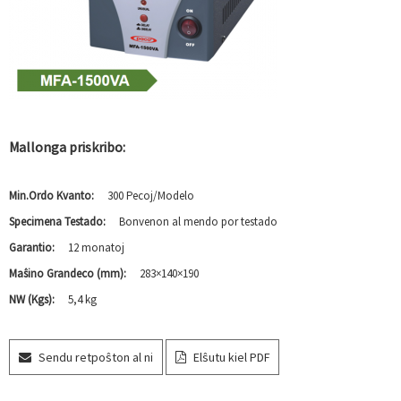
Mallonga priskribo:
Min.Ordo Kvanto:
300 Pecoj/Modelo
Specimena Testado:
Bonvenon al mendo por testado
Garantio:
12 monatoj
Maŝino Grandeco (mm):
283×140×190
NW (Kgs):
5,4 kg
Sendu retpoŝton al ni
Elŝutu kiel PDF