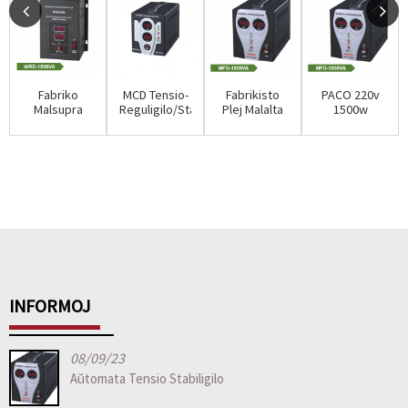
Fabriko
MCD Tensio-
Fabrikisto
PACO 220v
Malsupra
Reguligilo/Stabiligilo
Plej Malalta
1500w
prezo
Ak 220v
Prezo Ak
Elektronika
Mingch Tsd
1500w ...
220v 1500w
Tensio-
Serio Muro
Elektro...
Reguligilo/St...
Mou...
INFORMOJ
08/09/23
Aŭtomata Tensio Stabiligilo