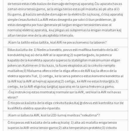
de tensio estas ĉefa kaŭzo de damaĝo de hejmaj aparatoj.Ĉiu aparato havas
certan enira tensio gamo, se la eniga tensio estas pli malalta aŭ pli alta ol ĉi
tiu gamo, ĝi kaŭzis sendube damaĝo en la elektro.En iuj kazoj, ĉi tiuj aparatoj
simple ĉesas funkcii.La AVR estas desegnita por solvi ĉi tiun problemon, ĝi
estas desegnita por havi ĝenerale pli larĝan enigan tensiointervalon ol
normalaj elektraj aparatoj, kiuj pliigas aŭ subpremas la enigan malaltan kaj
altan tension ene de la akceptebla intervalo.
.Kiam la ŝaltilo estas ŝaltita, kial AVR ne povas komenci la laboron?
Eblas kaŭzita de: 1) Nedeca konekto, povus esti malfiksa kontakto de la AC-
konduktiloj kaj aŭ de la AVR al la aparatoj;2) superŝarĝado, la potenca
kapablo de la konektita aparato superas la stabiligilon maksimuman eligan
potencon.Kutime en ĉi tiu kazo, la fuzeo eksplodos aŭ la cirkvito-rompilo
malŝaltos;3) Malsama ofteco inter la eliga ofteco de AVR kaj la ofteco de la
elektra aparato.Tial, 1) certigu, ke la serva potenco estas konvene konektita al
la AVR kaj la AVR al hejmaj aparatoj;2) certigu, ke AVR ne estas troŝarĝita.3)
certigu, ke la AVR eligo kaj ŝarĝitaj aparatoj en la sama frekvenca gamo.
.Ĉiuj instrukcioj estas montrataj normale sur la AVR, sed kial la AVR ne havas
eliron?
Ĉi tio povas kaŭzita de la eliga cirkvito fiasko.Kaj ĝi devus esti kontrolita nur de
kvalifikita elektra aparato-riparisto.
.Kiam vi ŝaltas la AVR, kial la LED-lumoj montras "nekutima"?
Ĉi tio povas esti kaŭzita de la sekvaj kialoj: 1) alta aŭ malalta eniga tensio
superas la AVR-enira tensio-gamo;2) alta temperaturo protekto;3) cirkvito