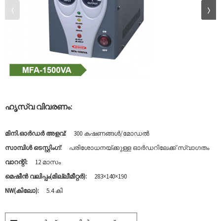
ഹൃസ്വ വിവരണം:
മിനി.ഓർഡർ അളവ്:
300 കഷണങ്ങൾ/മോഡൽ
സാമ്പിൾ ടെസ്റ്റിംഗ്:
പരിശോധനയ്ക്കുള്ള ഓർഡറിലേക്ക് സ്വാഗതം
വാറന്റി:
12 മാസം
മെഷീൻ വലിപ്പം(മില്ലീമീറ്റർ):
283×140×190
NW(കിലോ):
5.4 കി