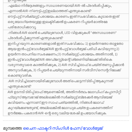
.എല്ലാ നിർദ്ദേശങ്ങളും സാധാരണയായി AVR-ൽ പ്രദർശിപ്പിക്കും,
എന്നാൽ AVR-ന് ഔട്ട്പുട്ട് ഇല്ലാത്തത് എന്തുകൊണ്ട്?
ഔട്ട്പുട്ട് സർക്യൂട്ട് പരാജയം കാരണം ഇത് സംഭവിക്കാം.കൂടാതെ ഇത്
ഒരു യോഗ്യതയുള്ള ഇലക്ട്രിക്കൽ ഉപകരണ റിപ്പയർ മാത്രമേ
പരിശോധിക്കാവൂ.
.നിങ്ങൾ AVR ഓൺ ചെയ്യുമ്പോൾ, LED വിളക്കുകൾ "അസാധാരണ"
പ്രദർശിപ്പിക്കുന്നത് എന്തുകൊണ്ട്?
ഇനിപ്പറയുന്ന കാരണങ്ങളാൽ ഇത് സംഭവിക്കാം: 1) ഉയർന്നതോ താഴ്ന്നതോ
ആയ ഇൻപുട്ട് വോൾട്ടേജ് AVR ഇൻപുട്ട് വോൾട്ടേജ് പരിധി കവിയുന്നു;2)
ഉയർന്ന താപനില സംരക്ഷണം;3) സർക്യൂട്ട് പരാജയം.അതിനാൽ, 1)
ഇൻപുട്ട് വോൾട്ടേജ് AVR അഡ്ജസ്റ്റ്മെന്റ് ശ്രേണിയിലേക്ക് തിരികെ
വരുന്നതുവരെ കാത്തിരിക്കുക, 2) AVR സ്വിച്ച് ഓഫ് ചെയ്ത് തണുപ്പിക്കാൻ
അനുവദിക്കുക, 3) റിപ്പയർ ചെയ്യുന്നതിനായി സർവീസ് സെന്ററിലേക്ക്
കൊണ്ടുവരിക.
.AVR സ്വിച്ച് ഓണായിരിക്കുമ്പോൾ അത് പെട്ടെന്ന് ട്രിപ്പ് ആകുന്നത്
എന്തുകൊണ്ട്?
AVR ഉടനടി ട്രിപ്പ് ഓഫ് ആണെങ്കിൽ, അതിനർത്ഥം ലോഡിംഗ് കപ്പാസിറ്റി
ഫ്യൂസ് ആമ്പറേജ് അല്ലെങ്കിൽ സർക്യൂട്ട് ബ്രേക്കർ ആമ്പിയേജ്
കവിയണം എന്നാണ്.ഈ സാഹചര്യത്തിൽ, നിങ്ങൾ ലോഡ്
കുറയ്ക്കേണ്ടതുണ്ട്, അല്ലെങ്കിൽ ലോഡുചെയ്ത ഉപകരണത്തിന്
ഊർജ്ജം പകരാൻ AVR-ന്റെ ഒരു വലിയ ശേഷി ഉപയോഗിക്കുക.
മുമ്പത്തെ:
ചൈന ഫാക്ടറി സിംഗിൾ ഫേസ് വോൾട്ടേജ്