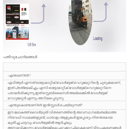
പതിവുചോദ്യങ്ങൾ
.എന്താണ് AVR?
എവിആർ എന്നത് ഓട്ടോമാറ്റിക് വോൾട്ടേജ് റെഗുലേറ്ററിന്റെ ചുരുക്കമാണ്,
ഇത് പ്രത്യേകിച്ചും എസി ഓട്ടോമാറ്റിക് വോൾട്ടേജ് റെഗുലേറ്ററിനെ
പരാമർശിക്കുന്നു.ഇത് സ്റ്റെബിലൈസർ അല്ലെങ്കിൽ വോൾട്ടേജ്
റെഗുലേറ്റർ എന്നും അറിയപ്പെടുന്നു.
.എന്തുകൊണ്ടാണ് AVR ഇൻസ്റ്റാൾ ചെയ്യുന്നത്?
ഈ ലോകത്ത് വൈദ്യുതി വിതരണത്തിന്റെ അവസ്ഥ നല്ലതല്ലാത്ത
നിരവധി സ്ഥലങ്ങളുണ്ട്, ധാരാളം ആളുകൾ ഇപ്പോഴും നിരന്തരമായ
കുതിച്ചുചാട്ടവും വോൾട്ടേജിൽ തളർച്ചയും
അനുഭവിക്കുന്നു.വോൾട്ടേജിലെ ഏറ്റക്കുറച്ചിലുകളാണ് വീട്ടുപകരണങ്ങൾ