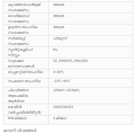
കുറഞ്ഞ വോൾട്ടേജ്
അതെ
സംരക്ഷണം:
ഓവർലോഡ്
അതെ
സംരക്ഷണം:
ഉയർന്ന താപനില
അതെ
സംരക്ഷണം:
സർക്യൂട്ട്
ഫ്യൂസ്
സംരക്ഷണം:
സ്മാർട്ട് കൂളിംഗ്
No
സിസ്റ്റം:
സുരക്ഷാ
CE, EN60335, EN61000
മാനദണ്ഡങ്ങൾ:
ഓപ്പറേറ്റിങ് താപനില:
0~40°C
സംഭരണ ​​താപനില:
-15°C~45°C
പ്രവർത്തന
10%RH~102%RH,
ആപേക്ഷിക
ആർദ്രത:
മെഷീൻ
300X350X425
വലിപ്പം(മില്ലീമീറ്റർ):
NW(കിലോ):
6 കിലോ
കമ്പനി വിവരങ്ങൾ