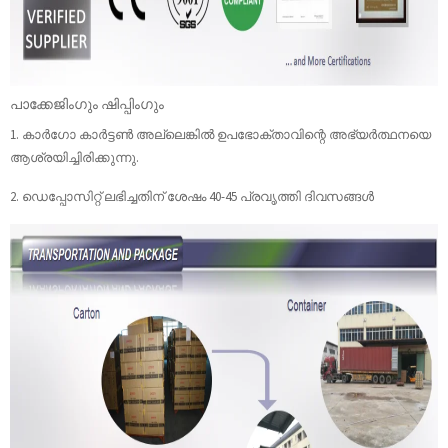
പാക്കേജിംഗും ഷിപ്പിംഗും
1. കാർഗോ കാർട്ടൺ അല്ലെങ്കിൽ ഉപഭോക്താവിന്റെ അഭ്യർത്ഥനയെ
ആശ്രയിച്ചിരിക്കുന്നു.
2. ഡെപ്പോസിറ്റ് ലഭിച്ചതിന് ശേഷം 40-45 പ്രവൃത്തി ദിവസങ്ങൾ