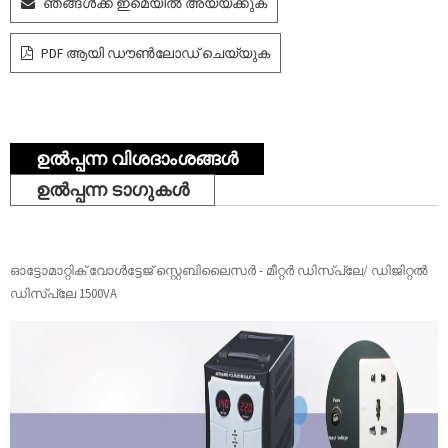
ഞങ്ങൾക്ക് ഇമെയിൽ അയയ്ക്കുക
PDF ആയി ഡൗൺലോഡ് ചെയ്യുക
ഉൽപ്പന്ന വിശദാംശങ്ങൾ
ഉൽപ്പന്ന ടാഗുകൾ
ഓട്ടോമാറ്റിക് വോൾട്ടേജ് സ്റ്റെബിലൈസർ - മീറ്റർ ഡിസ്പ്ലേ/ ഡിജിറ്റൽ
ഡിസ്പ്ലേ 1500VA