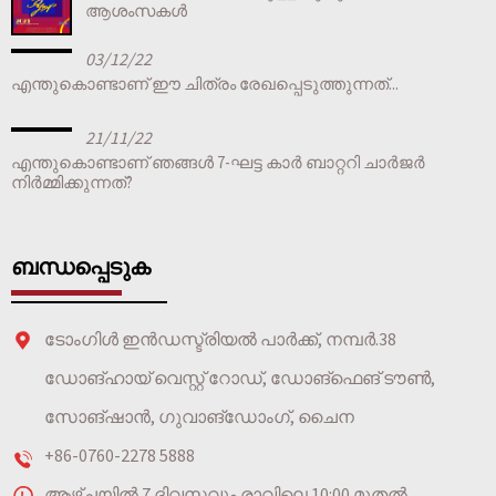
ആശംസകൾ
03/12/22
എന്തുകൊണ്ടാണ് ഈ ചിത്രം രേഖപ്പെടുത്തുന്നത്...
21/11/22
എന്തുകൊണ്ടാണ് ഞങ്ങൾ 7-ഘട്ട കാർ ബാറ്ററി ചാർജർ
നിർമ്മിക്കുന്നത്?
ബന്ധപ്പെടുക
ടോംഗിൾ ഇൻഡസ്ട്രിയൽ പാർക്ക്, നമ്പർ.38
ഡോങ്ഹായ് വെസ്റ്റ് റോഡ്, ഡോങ്ഫെങ് ടൗൺ,
സോങ്ഷാൻ, ഗുവാങ്‌ഡോംഗ്, ചൈന
+86-0760-2278 5888
ആഴ്ചയിൽ 7 ദിവസവും രാവിലെ 10:00 മുതൽ