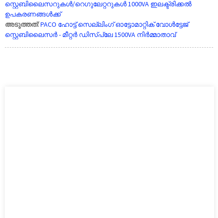
സ്റ്റെബിലൈസറുകൾ/റെഗുലേറ്ററുകൾ 1000VA ഇലക്ട്രിക്കൽ
ഉപകരണങ്ങൾക്ക്
അടുത്തത്:
PACO ഹോട്ട് സെല്ലിംഗ് ഓട്ടോമാറ്റിക് വോൾട്ടേജ്
സ്റ്റെബിലൈസർ - മീറ്റർ ഡിസ്പ്ലേ 1500VA നിർമ്മാതാവ്