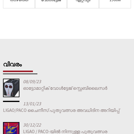
വില Mingch
റെഗുലേറ്റർ/
കുറഞ്ഞ
ഇലക്ട്രോണിക്
Tsd സീരീസ്
സ്റ്റെബിലൈസർ
വില Ac 220v
വോൾട്ടേജ്
വാൾ മൗ...
Ac 220v
1500w
റെഗുലേറ്റർ/St...
1500w ...
ഇലക്ട്രോ...
വിവരം
08/09/23
ഓട്ടോമാറ്റിക് വോൾട്ടേജ് സ്റ്റെബിലൈസർ
13/01/23
LIGAO/PACO ചൈനീസ് പുതുവത്സര അവധിദിന അറിയിപ്പ്
30/12/22
LIGAO / PACO-യിൽ നിന്നുള്ള പുതുവത്സര