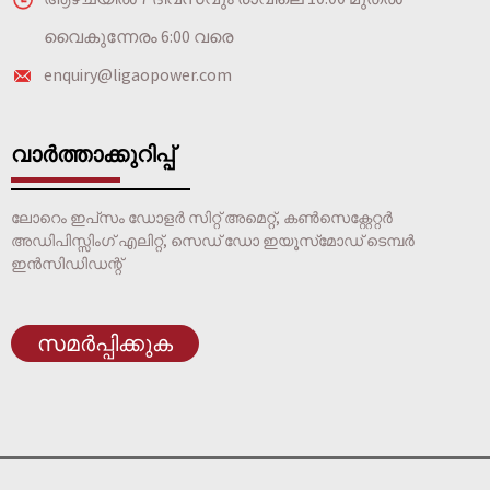
വൈകുന്നേരം 6:00 വരെ
enquiry@ligaopower.com
വാർത്താക്കുറിപ്പ്
ലോറെം ഇപ്‌സം ഡോളർ സിറ്റ് അമെറ്റ്, കൺസെക്റ്റേറ്റർ
അഡിപിസ്സിംഗ് എലിറ്റ്, സെഡ് ഡോ ഇയൂസ്‌മോഡ് ടെമ്പർ
ഇൻസിഡിഡന്റ്
സമർപ്പിക്കുക