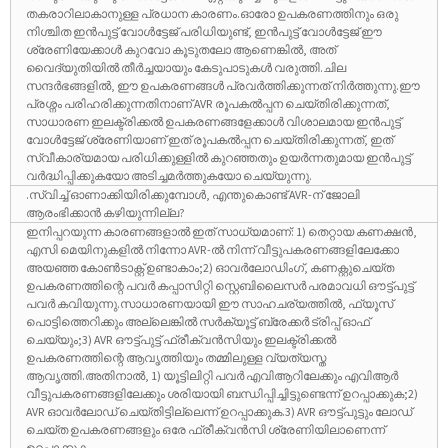
തകരാറിലാകാനുള്ള പ്രധാന കാരണം.ഓരോ ഉപകരണത്തിനും ഒരു
നിശ്ചിത ഇൻപുട്ട് വോൾട്ടേജ് പരിധിയുണ്ട്, ഇൻപുട്ട് വോൾട്ടേജ് ഈ
ശ്രേണിയേക്കാൾ കുറവോ കൂടുതലോ ആണെങ്കിൽ, അത്
വൈദ്യുതിയിൽ തീർച്ചയായും കേടുപാടുകൾ വരുത്തി.ചില
സന്ദർഭങ്ങളിൽ, ഈ ഉപകരണങ്ങൾ പ്രവർത്തിക്കുന്നത് നിർത്തുന്നു.ഈ
പ്രശ്നം പരിഹരിക്കുന്നതിനാണ് AVR രൂപകൽപ്പന ചെയ്തിരിക്കുന്നത്,
സാധാരണ ഇലക്ട്രിക്കൽ ഉപകരണങ്ങളേക്കാൾ വിശാലമായ ഇൻപുട്ട്
വോൾട്ടേജ് ശ്രേണിയാണ് ഇത് രൂപകൽപ്പന ചെയ്തിരിക്കുന്നത്, ഇത്
സ്വീകാര്യമായ പരിധിക്കുള്ളിൽ കുറഞ്ഞതും ഉയർന്നതുമായ ഇൻപുട്ട്
വർദ്ധിപ്പിക്കുകയോ അടിച്ചമർത്തുകയോ ചെയ്യുന്നു.
.സ്വിച്ച് ഓണാക്കിയിരിക്കുമ്പോൾ, എന്തുകൊണ്ട് AVR-ന് ജോലി
ആരംഭിക്കാൻ കഴിയുന്നില്ല?
ഇനിപ്പറയുന്ന കാരണങ്ങളാൽ ഇത് സാധ്യമാണ്: 1) തെറ്റായ കണക്ഷൻ,
എസി മെയിനുകളിൽ നിന്നോ AVR-ൽ നിന്ന് വീട്ടുപകരണങ്ങളിലേക്കോ
അയഞ്ഞ കോൺടാക്റ്റ് ഉണ്ടാകാം;2) ഓവർലോഡിംഗ്, കണക്റ്റുചെയ്ത
ഉപകരണത്തിന്റെ പവർ കപ്പാസിറ്റി സ്റ്റെബിലൈസർ പരമാവധി ഔട്ട്പുട്ട്
പവർ കവിയുന്നു.സാധാരണയായി ഈ സാഹചര്യത്തിൽ, ഫ്യൂസ്
പൊട്ടിത്തെറിക്കും അല്ലെങ്കിൽ സർക്യൂട്ട് ബ്രേക്കർ ട്രിപ്പ് ഓഫ്
ചെയ്യും;3) AVR ഔട്ട്പുട്ട് ഫ്രീക്വൻസിയും ഇലക്ട്രിക്കൽ
ഉപകരണത്തിന്റെ ആവൃത്തിയും തമ്മിലുള്ള വ്യത്യസ്ത
ആവൃത്തി.അതിനാൽ, 1) യൂട്ടിലിറ്റി പവർ എവിആറിലേക്കും എവിആർ
വീട്ടുപകരണങ്ങളിലേക്കും ശരിയായി ബന്ധിപ്പിച്ചിട്ടുണ്ടെന്ന് ഉറപ്പാക്കുക;2)
AVR ഓവർലോഡ് ചെയ്തിട്ടില്ലെന്ന് ഉറപ്പാക്കുക.3) AVR ഔട്ട്‌പുട്ടും ലോഡ്
ചെയ്‌ത ഉപകരണങ്ങളും ഒരേ ഫ്രീക്വൻസി ശ്രേണിയിലാണെന്ന്
ഉറപ്പാക്കുക.