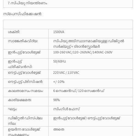
7.സിപിയു നിയന്ത്രണം
സ്പെസിഫിക്കേഷൻ:
ശക്തി:
1500VA
സാങ്കേതികവിദ്യ:
സിപിയു അടിസ്ഥാനമാക്കിയുള്ള ഡിജിറ്റൽ
സർക്യൂട്ട് + ട്രാൻസ്ഫോർമർ
ഇൻപുട്ട് വോൾട്ടേജ്:
100-260 VAC/120 -260VAC/140VAC-260V
ഇൻപുട്ട്
50/60Hz
ഫ്രീക്വൻസി:
ഔട്ട്പുട്ട് വോൾട്ടേജ്:
220 VAC / 110 VAC
ഔട്ട്പുട്ട് പ്രിസിഷൻ:
+/-10%
കാലതാമസം സമയം:
6 സെക്കൻഡ്./ 120 സെക്കൻഡ്
കാര്യക്ഷമത:
98%
ഘട്ടം:
സിംഗിൾ ഫേസ്
ഡിജിറ്റൽ ഡിസ്പ്ലേ
ഇൻപുട്ട് വോൾട്ടേജ് / ഔട്ട്പുട്ട് വോൾട്ടേജ്
നില:
ഉയർന്ന വോൾട്ടേജ്
അതെ
സംരക്ഷണം: