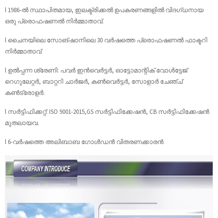
l 1986-ൽ സ്ഥാപിതമായ, ഇലക്ട്രിക്കൽ ഉപകരണങ്ങളിൽ വിദഗ്ധനായ
ഒരു പ്രൊഫഷണൽ നിർമ്മാതാവ്.
l ചൈനയിലെ സോങ്‌ഷാനിലെ 30 വർഷത്തെ പ്രൊഫഷണൽ ഫാക്ടറി
നിർമ്മാതാവ്
l ഉൽപ്പന്ന ശ്രേണി: പവർ ഇൻവെർട്ടർ, ഓട്ടോമാന്റിക് വോൾട്ടേജ്
റെഗുലേറ്റർ, ബാറ്ററി ചാർജർ, കൺവെർട്ടർ, സോളാർ ചേഞ്ച്
കൺട്രോളർ.
l സർട്ടിഫിക്കറ്റ്: ISO 9001-2015,GS സർട്ടിഫിക്കേഷൻ, CB സർട്ടിഫിക്കേഷൻ
മുതലായവ.
l 6-വർഷത്തെ അലിബാബ ഗോൾഡൻ വിതരണക്കാരൻ