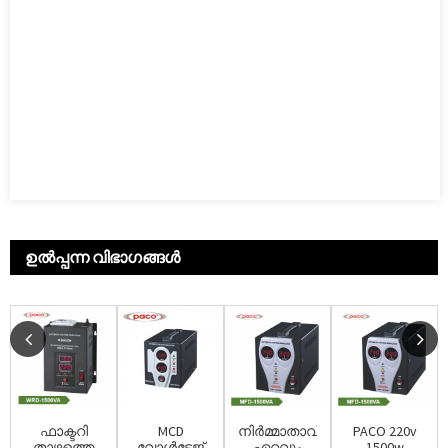
ഉൽപ്പന്ന വിഭാഗങ്ങൾ
ഫാക്ടറി
MCD
നിർമ്മാതാവ്
PACO 220v
താഴത്തെ
വോൾട്ടേജ്
ഏറ്റവും
1500w