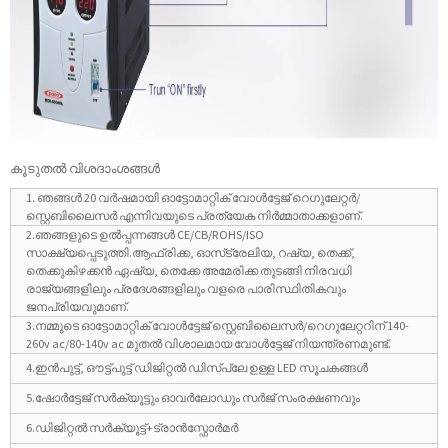
കൂടുതൽ വിശദാംശങ്ങൾ
1. ഞങ്ങൾ 20 വർഷമായി ഓട്ടോമാറ്റിക് വോൾട്ടേജ് റെഗുലേറ്റർ/
സ്റ്റെബിലൈസർ എന്നിവയുടെ പ്രത്യേക നിർമ്മാതാക്കളാണ്.
2.ഞങ്ങളുടെ ഉൽപ്പന്നങ്ങൾ CE/CB/ROHS/ISO
സാക്ഷ്യപ്പെടുത്തി.ആഫ്രിക്ക, ഓസ്‌ട്രേലിയ, റഷ്യ, തെക്ക്,
തെക്കുകിഴക്കൻ ഏഷ്യ, തെക്കേ അമേരിക്ക തുടങ്ങി നിരവധി
രാജ്യങ്ങളിലും പ്രദേശങ്ങളിലും വളരെ പാരിസ്ഥിതികവും
ജനപ്രിയവുമാണ്.
3.നമ്മുടെ ഓട്ടോമാറ്റിക് വോൾട്ടേജ് സ്റ്റെബിലൈസർ/റെഗുലേറ്ററിന് 140-
260v ac/80-140v ac മുതൽ വിശാലമായ വോൾട്ടേജ് നിയന്ത്രണമുണ്ട്.
4.ഇൻപുട്ട്, ഔട്ട്പുട്ട് ഡിജിറ്റൽ ഡിസ്പ്ലേ ഉള്ള LED സൂചകങ്ങൾ
5.ഷോർട്ടേജ് സർക്യൂട്ടും ഓവർലോഡും സർജ് സംരക്ഷണവും
6.ഡിജിറ്റൽ സർക്യൂട്ട്+ട്രാൻസ്ഫോർമർ