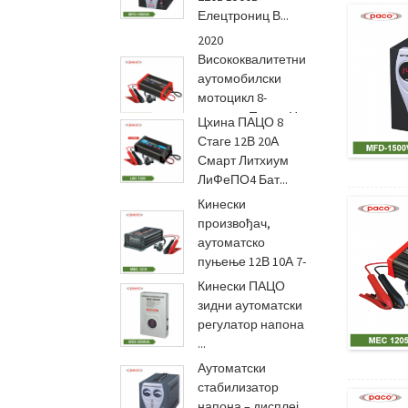
Елецтрониц В...
2020
Висококвалитетни
аутомобилски
мотоцикл 8-
степени Повер Це
Цхина ПАЦО 8
Ро...
Стаге 12В 20А
Смарт Литхиум
ЛиФеПО4 Бат...
Кинески
произвођач,
аутоматско
пуњење 12В 10А 7-
степени...
Кинески ПАЦО
зидни аутоматски
регулатор напона
...
Аутоматски
стабилизатор
напона – дисплеј