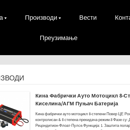
а
Производи
Вести
Конт
Преузимање
ИЗВОДИ
Кина Фабрички Ауто Мотоцикл 8-С
Киселина/АГМ Пуњач Батерија
Кина фабрички ауто мотоцикл 8-степени Повер ЦЕ Ро
контролисан & 8 степена прекидача режим.8 Фазе су
Рецондитион-Флоат-Пулсе.Функција: 1. Заштита полари