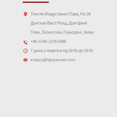
Тонгле Индустриал Парк, Но.38
Донгхаи Вест Роад, Донгфенг
Товн, Зхонгсхан, Гуангдонг, Кина
+86-0760-2278 5888
7 дана у недељи од 10:00 до 18:00
enquiry@ligaopower.com