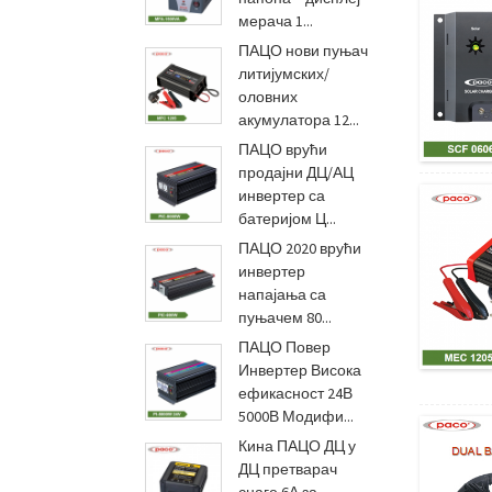
мерача 1...
ПАЦО нови пуњач
литијумских/
оловних
акумулатора 12...
ПАЦО врући
продајни ДЦ/АЦ
инвертер са
батеријом Ц...
ПАЦО 2020 врући
инвертер
напајања са
пуњачем 80...
ПАЦО Повер
Инвертер Висока
ефикасност 24В
5000В Модифи...
Кина ПАЦО ДЦ у
ДЦ претварач