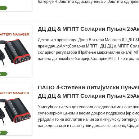
батерије 4. Заштита од искључења 5. Заштита од прев
температуре 7. Аутоматски вентилатор за хлађење ре
прекидача: Да • Заштита поларитета: Да ...
ДЦ ДЦ & МППТ Соларни Пуњач 25Ам
Детаљи о производу: Дуал Баттери Манагер.ДЦ ДЦ &
прекидач.25Амп;Соларни МППТ : ДЦ ДЦ & МППТ Сола
соларног регулатора (Праћење максималне снаге).М
панела до помоћне батерије.Соларни МППТ контролер
алтернаторског извора напајања.ВСР/СМАРТ АЛТЕРН
интелигентним алтернатором ...
ПАЦО 4-Степени Литијумски Пуњач
ДЦ ДЦ & МППТ Соларни Пуњач 25А
У могућности смо да генерално задовољимо наше пош
супериорном ценом и веома добром подршком јер смо
урадили то на исплатив начин за литијумску батериј
напредовањем и наши купци долазе из Европе, Сјед
да посетите нашу производну јединицу и поздравите в