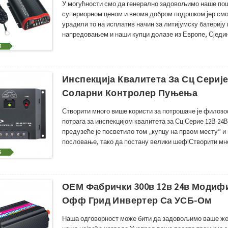
У могућности смо да генерално задовољимо наше пош
супериорном ценом и веома добром подршком јер смо
урадили то на исплатив начин за литијумску батериј
напредовањем и наши купци долазе из Европе, Сјед
да посетите нашу производну јединицу и поздравите в
Инспекција Квалитета За Сц Серије
Соларни Контролер Пуњења
Створити много више користи за потрошаче је филозо
потрага за инспекцијом квалитета за Сц Серие 12В 2
предузеће је посветило том „купцу на првом месту“ и
пословање, тако да постану велики шеф!Створити мн
компаније;Раст купаца је наша радна потрага за 12в
ОЕМ Фабрички 300в 12в 24в Модиф
Офф Грид Инвертер Са УСБ-Ом
Наша одговорност може бити да задовољимо ваше же