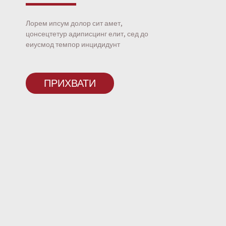
Лорем ипсум долор сит амет,
цонсецтетур адиписцинг елит, сед до
еиусмод темпор инцидидунт
ПРИХВАТИ