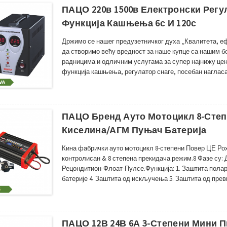
ПАЦО 220в 1500в Електронски Рег
Функција Кашњења 6с И 120с
Држимо се нашег предузетничког духа „Квалитета, еф
да створимо већу вредност за наше купце са нашим 
радницима и одличним услугама за супер најнижу цену
функција кашњења, регулатор снаге, посебан наглас
каквог оштећења током транспорта ,Детаљна пажња 
нашег есте...
ПАЦО Бренд Ауто Мотоцикл 8-Степ
Киселина/АГМ Пуњач Батерија
Кина фабрички ауто мотоцикл 8-степени Повер ЦЕ Ро
контролисан & 8 степена прекидача режим.8 Фазе су
Рецондитион-Флоат-Пулсе.Функција: 1. Заштита полари
батерије 4. Заштита од искључења 5. Заштита од прев
температуре 7. Аутоматски вентилатор за хлађење ре
прекидача: Да • Заштита поларитета: Да ...
ПАЦО 12В 24В 6А 3-Степени Мини 