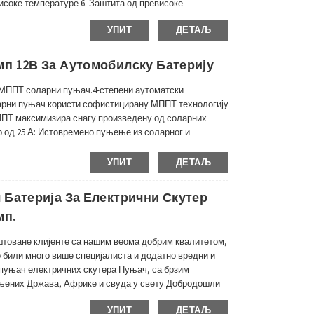
исоке температуре 6. Заштита од превисоке
гулатора температуре Детаљи: • Технологија
УПИТ
ДЕТАЉ
п 12В За Аутомобилску Батерију
МППТ соларни пуњач.4-степени аутоматски
рни пуњач користи софистицирану МППТ технологију
ППТ максимизира снагу произведену од соларних
 од 25 А: Истовремено пуњење из соларног и
АТОР.Погодно за возила са стандардним или
УПИТ
ДЕТАЉ
 Батерија За Електрични Скутер
мп.
товане клијенте са нашим веома добрим квалитетом,
 били много више специјалиста и додатно вредни и
у пуњач електричних скутера Пуњач, са брзим
ињених Држава, Африке и свуда у свету.Добродошли
ашу поруџбину, за додатна питања будите...
УПИТ
ДЕТАЉ