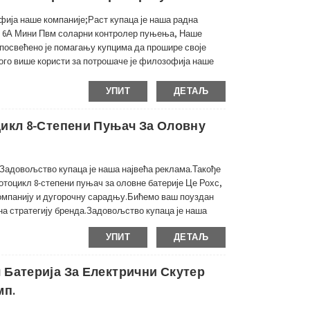
фија наше компаније;Раст купаца је наша радна
4В 6А Мини Пвм соларни контролер пуњења, Наше
 посвећено је помагању купцима да прошире своје
ого више користи за потрошаче је филозофија наше
 соларним контролером пуњења, мини соларним...
УПИТ
ДЕТАЉ
цикл 8-Степени Пуњач За Оловну
.Задовољство купаца је наша највећа реклама.Такође
отоцикл 8-степени пуњач за оловне батерије Це Рохс,
компанију и дугорочну сарадњу.Бићемо ваш поуздан
а стратегију бренда.Задовољство купаца је наша
УПИТ
ДЕТАЉ
 Батерија За Електрични Скутер
мп.