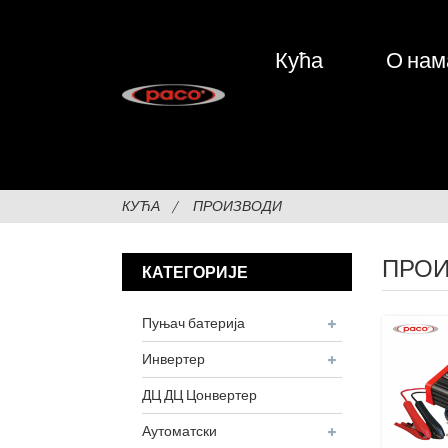
Кућа
О нам
КУЋА
ПРОИЗВОДИ
ПРО
КАТЕГОРИЈЕ
Пуњач батерија
Инвертер
ДЦ ДЦ Цонвертер
Аутоматски