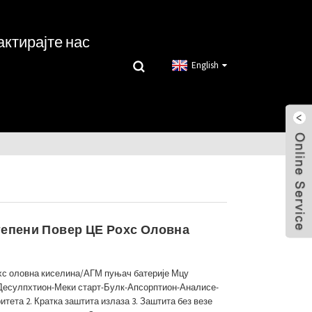
актирајте нас
English
тепени Повер ЦЕ Рохс Оловна
хс оловна киселина/АГМ пуњач батерије Мцу
: Десулпхтион-Меки старт-Булк-Апсорптион-Аналисе-
тета 2. Кратка заштита излаза 3. Заштита без везе