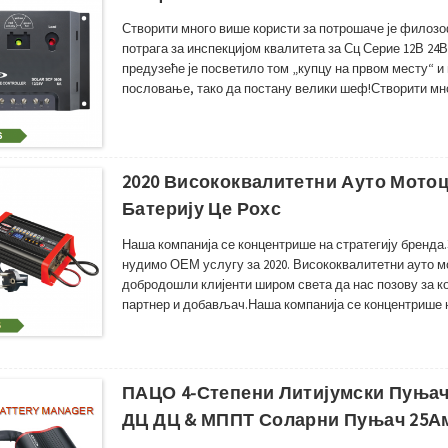
Створити много више користи за потрошаче је филозо
потрага за инспекцијом квалитета за Сц Серие 12В 2
предузеће је посветило том „купцу на првом месту“ и
пословање, тако да постану велики шеф!Створити мн
компаније;Раст купаца је наша радна потрага за 12в
2020 Висококвалитетни Ауто Мото
Батерију Це Рохс
Наша компанија се концентрише на стратегију бренда
нудимо ОЕМ услугу за 2020. Висококвалитетни ауто м
добродошли клијенти широм света да нас позову за 
партнер и добављач.Наша компанија се концентрише н
највећа реклама.Такође имамо ОЕМ услугу за 12В 5...
ПАЦО 4-Степени Литијумски Пуњач
ДЦ ДЦ & МППТ Соларни Пуњач 25А