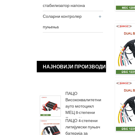
стабилизатор напона
Соларни контролер
пуњења
НАЈНОВИЈИ ПРОИЗВОДИ
ПАЦО
Висококвалитетни
ауто мотоцикл
МЕЦ 8-степени
Повер Ц...
ПАЦО 4-степени
литијумски пуњач
батерија за