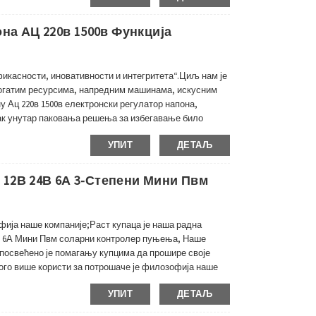
а АЦ 220в 1500в Функција
икасности, иновативности и интегритета“.Циљ нам је
богатим ресурсима, напредним машинама, искусним
 Ац 220в 1500в електронски регулатор напона,
ак унутар паковања решења за избегавање било
ка корисним повратним информацијама и предлозима
УПИТ
ДЕТАЉ
 12В 24В 6А 3-Степени Мини Пвм
фија наше компаније;Раст купаца је наша радна
4В 6А Мини Пвм соларни контролер пуњења, Наше
 посвећено је помагању купцима да прошире своје
ого више користи за потрошаче је филозофија наше
 соларним контролером пуњења, мини соларним...
УПИТ
ДЕТАЉ