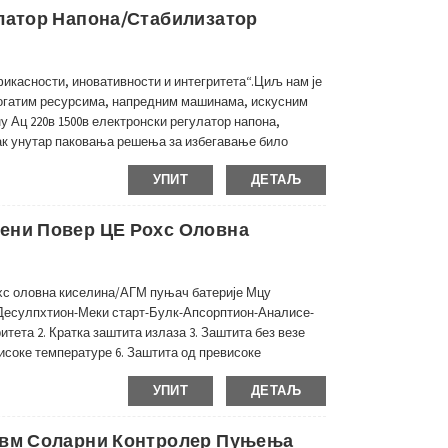
улатор Напона/стабилизатор
икасности, иновативности и интегритета“.Циљ нам је
богатим ресурсима, напредним машинама, искусним
 Ац 220в 1500в електронски регулатор напона,
ак унутар паковања решења за избегавање било
ка корисним повратним информацијама и предлозима
УПИТ
ДЕТАЉ
ени Повер ЦЕ Рохс Оловна
хс оловна киселина/АГМ пуњач батерије Мцу
: Десулпхтион-Меки старт-Булк-Апсорптион-Аналисе-
тета 2. Кратка заштита излаза 3. Заштита без везе
исоке температуре 6. Заштита од превисоке
гулатора температуре Детаљи: • Технологија
УПИТ
ДЕТАЉ
Пвм Соларни Контролер Пуњења