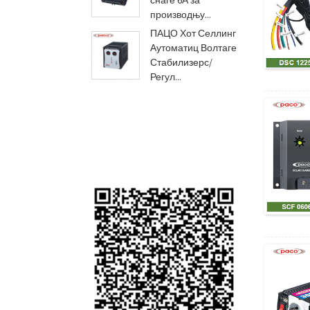
снаге 6А за
производњу...
ПАЦО Хот Селлинг
Аутоматиц Волтаге
Стабилизерс/
Регул...