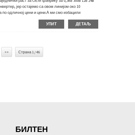
једнички раст за ОЕМ фабрику за 0,3кв 300в 12в 24в
ртер, јер остајемо са овом линијом око 10
по одличној цени и цени.А ми смо избацили
брика сарађивало са нама.Може...
УПИТ
ДЕТАЉ
>>
Страна 1 / 46
БИЛТЕН