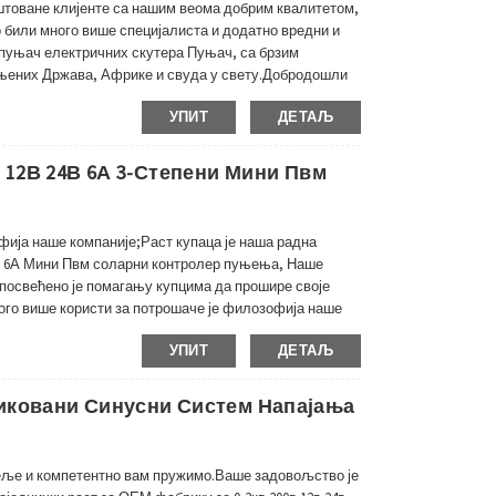
товане клијенте са нашим веома добрим квалитетом,
 били много више специјалиста и додатно вредни и
у пуњач електричних скутера Пуњач, са брзим
ињених Држава, Африке и свуда у свету.Добродошли
ашу поруџбину, за додатна питања будите...
УПИТ
ДЕТАЉ
 12В 24В 6А 3-Степени Мини Пвм
фија наше компаније;Раст купаца је наша радна
4В 6А Мини Пвм соларни контролер пуњења, Наше
 посвећено је помагању купцима да прошире своје
ого више користи за потрошаче је филозофија наше
 соларним контролером пуњења, мини соларним...
УПИТ
ДЕТАЉ
иковани Синусни Систем Напајања
ље и компетентно вам пружимо.Ваше задовољство је