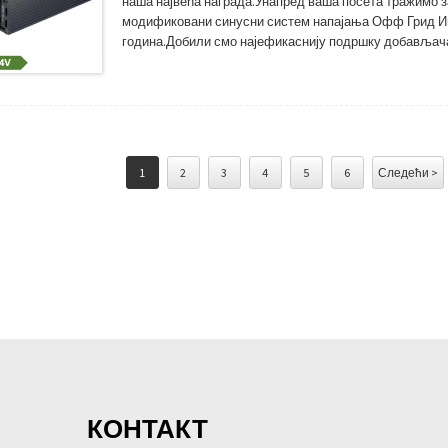
наша највећа награда.Унапред ваша посета тражимо за
модификовани синусни систем напајања Офф Грид Инве
година.Добили смо најефикаснију подршку добављача 
добављаче лошег квалитета.Сада је неколико ОЕМ фа
1
2
3
4
5
6
Следећи >
КОНТАКТ