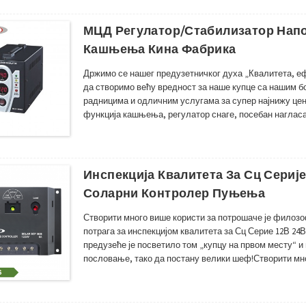
МЦД Регулатор/стабилизатор Напон
Кашњења Кина Фабрика
Држимо се нашег предузетничког духа „Квалитета, еф
да створимо већу вредност за наше купце са нашим 
радницима и одличним услугама за супер најнижу цену
функција кашњења, регулатор снаге, посебан наглас
каквог оштећења током транспорта ,Детаљна пажња 
нашег есте...
Инспекција Квалитета За Сц Серије
Соларни Контролер Пуњења
Створити много више користи за потрошаче је филозо
потрага за инспекцијом квалитета за Сц Серие 12В 2
предузеће је посветило том „купцу на првом месту“ и
пословање, тако да постану велики шеф!Створити мн
компаније;Раст купаца је наша радна потрага за 12в