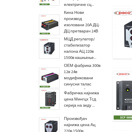
електричне сц...
Кина Нови
производ
изоловани 20А ДЦ-
ДЦ претварач 24В
т...
МЦД регулатор/
стабилизатор
напона АЦ 220в
1500в кашњење...
ОЕМ фабрика 300в
12в 24в
модификовани
синусни талас
напајања Си...
Фабричка најнижа
цена Мингцх Тсд
серија на зиду ...
Произвођач
најнижа цена Ац
220в 1500в