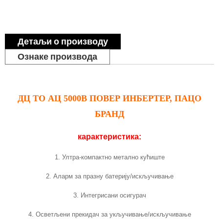
Детаљи о производу
Ознаке производа
ДЦ ТО АЦ 5000В ПОВЕР ИНБЕРТЕР, ПАЦО
БРАНД
карактеристика:
1. Ултра-компактно метално кућиште
2. Аларм за празну батерију/искључивање
3. Интегрисани осигурач
4. Осветљени прекидач за укључивање/искључивање