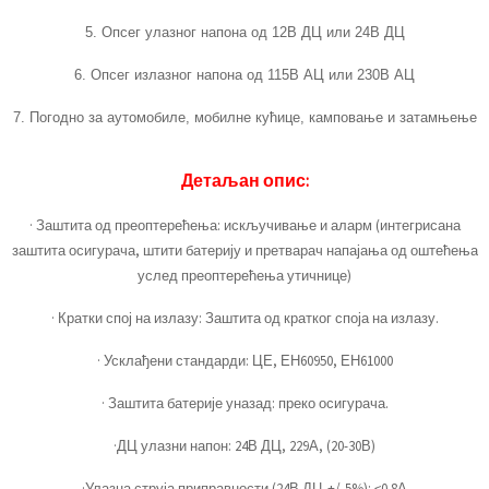
5. Опсег улазног напона од 12В ДЦ или 24В ДЦ
6. Опсег излазног напона од 115В АЦ или 230В АЦ
7. Погодно за аутомобиле, мобилне кућице, камповање и затамњење
Детаљан опис:
· Заштита од преоптерећења: искључивање и аларм (интегрисана
заштита осигурача, штити батерију и претварач напајања од оштећења
услед преоптерећења утичнице)
· Кратки спој на излазу: Заштита од кратког споја на излазу.
· Усклађени стандарди: ЦЕ, ЕН60950, ЕН61000
· Заштита батерије уназад: преко осигурача.
·ДЦ улазни напон: 24В ДЦ, 229А, (20-30В)
·Улазна струја приправности (24В ДЦ,+/-5%): ≤0.8А