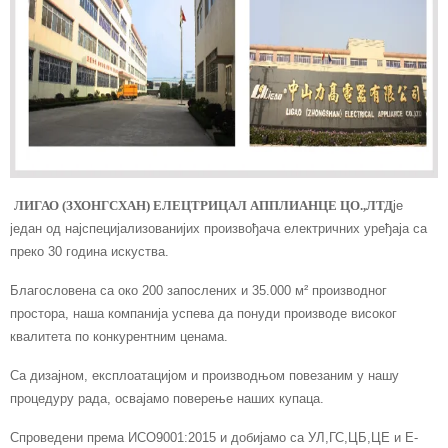
ЛИГАО (ЗХОНГСХАН) ЕЛЕЦТРИЦАЛ АППЛИАНЦЕ ЦО.,ЛТД
је
један од најспецијализованијих произвођача електричних уређаја са
преко 30 година искуства.
Благословена са око 200 запослених и 35.000 м² производног
простора, наша компанија успева да понуди производе високог
квалитета по конкурентним ценама.
Са дизајном, експлоатацијом и производњом повезаним у нашу
процедуру рада, освајамо поверење наших купаца.
Спроведени према ИСО9001:2015 и добијамо са УЛ,ГС,ЦБ,ЦЕ и Е-