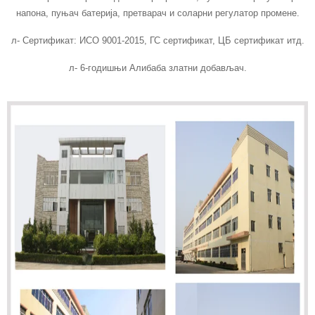
напона, пуњач батерија, претварач и соларни регулатор промене.
л- Сертификат: ИСО 9001-2015, ГС сертификат, ЦБ сертификат итд.
л- 6-годишњи Алибаба златни добављач.