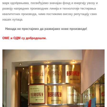
марк одобрењима, посвећујемо значајан фонд и енергију увозу и
развоју напредних производних линија и технологије тестирања
квалитетних производа, чиме постижемо високу репутацију свих
наших купаца.
Никада не престајемо да развијамо нове производе!
ОМЕ и ОДМ су добродошли.