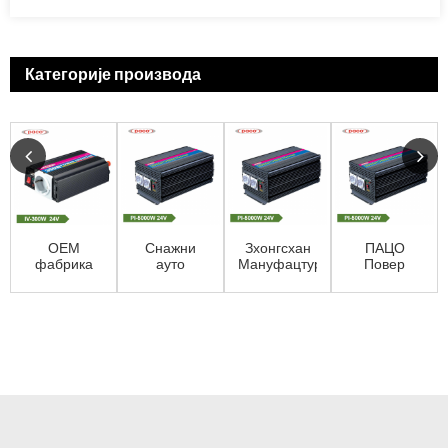
Категорије производа
ОЕМ
Снажни
Зхонгсхан
ПАЦО
фабрика
ауто
Мануфацтурер
Повер
300в 12в 24в
инвертер
Повер
Инвертерс
модификована
24В 5000В
Инвертер
&
синусна
модификовани
Хигх
Цонвертерс
снага ...
синусни...
Еффи...
24В 5000В ...