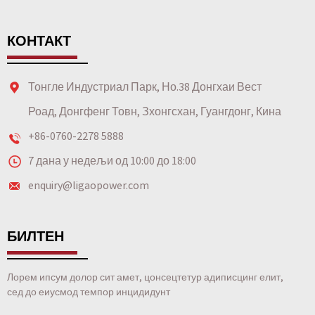
КОНТАКТ
Тонгле Индустриал Парк, Но.38 Донгхаи Вест
Роад, Донгфенг Товн, Зхонгсхан, Гуангдонг, Кина
+86-0760-2278 5888
7 дана у недељи од 10:00 до 18:00
enquiry@ligaopower.com
БИЛТЕН
Лорем ипсум долор сит амет, цонсецтетур адиписцинг елит,
сед до еиусмод темпор инцидидунт