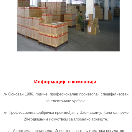
Информације о компанији:
л- Основан 1986. године, професионални произвођач специјализован
за електричне уређаје.
л- Профессионла фабрички произвођач у Зхонгсхан-у, Кина са преко
20-годишњим искуством за глобално тржиште.
л- Асортиман производа: Инвертор снаге, аутоматски регулатор