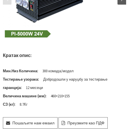
Кратак опис:
Мин.Низ Количина:
300 комада/модел
Тестирање узорака:
Добродошли у наруџбу за тестирање
гаранција:
12 месеци
Величина машине (мм):
460×210×155
СЗ (кг):
8.7Кг
Пошаљите нам емаил
Преузмите као ПДФ