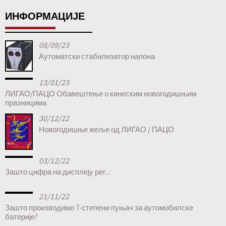
ИНФОРМАЦИЈЕ
08/09/23
Аутоматски стабилизатор напона
13/01/23
ЛИГАО/ПАЦО Обавештење о кинеским новогодишњим
празницима
30/12/22
Новогодишње жеље од ЛИГАО / ПАЦО
03/12/22
Зашто цифра на дисплеју рег...
21/11/22
Зашто производимо 7-степени пуњач за аутомобилске
батерије?