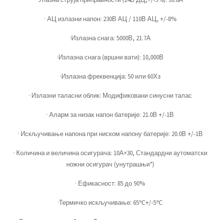
· АЦ излазни напон: 230В АЦ / 110В АЦ, +/-8%
·Излазна снага: 5000В, 21.7А
·Излазна снага (вршни вати): 10,000В
·Излазна фреквенција: 50 или 60Хз
· Излазни таласни облик: Модификовани синусни талас
· Аларм за низак напон батерије: 21.0В +/-1В
· Искључивање напона при ниском напону батерије: 20.0В +/-1В
· Количина и величина осигурача: 10А×30, Стандардни аутоматски
ножни осигурач (унутрашњи*)
· Ефикасност: 85 до 90%
·Термичко искључивање: 65℃+/-5℃