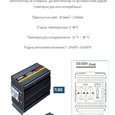
· Вентилатор за хлађење: Да вентилатор са аутоматским радом
(температура или оптерећење)
2
·Прикључни кабл: 35.0мм
/ 1100мм.
·Радна температура: 0~40℃
· Температура складиштења: -15 ℃ ~ 45 ℃
·Радна релативна влажност: 10%РХ~102%РХ