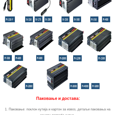
Паковање и достава:
1. Паковање: поклон кутија и картон за извоз, детаљи паковања на