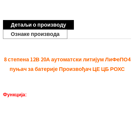
Детаљи о производу
Ознаке производа
8 степена 12В 20А аутоматски литијум ЛиФеПО4
пуњач за батерије Произвођач ЦЕ ЦБ РОХС
Функција:
Заштитне карактеристике.
Заштита поларитета
Кратка заштита излаза
Заштита од пренапона
Заштита од превисоке температуре