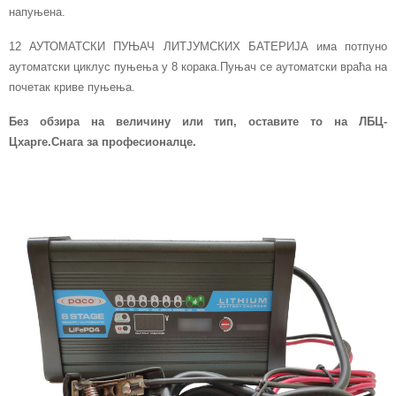
напуњена.
12 АУТОМАТСКИ ПУЊАЧ ЛИТЈУМСКИХ БАТЕРИЈА има потпуно
аутоматски циклус пуњења у 8 корака.Пуњач се аутоматски враћа на
почетак криве пуњења.
Без обзира на величину или тип, оставите то на ЛБЦ-
Цхарге.Снага за професионалце.