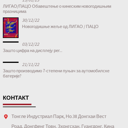
ЛИГАО/ПАЦО Обавештење о кинеским новогодишњим
празницима
30/12/22
Новогодишње жеље од ЛИГАО / ПАЦО
03/12/22
Зашто цифра на дисплеју рег...
21/11/22
Зашто производимо 7-степени пуњач за аутомобилске
батерије?
КОНТАКТ
Тонгле Индустриал Парк, Но.38 Донгхаи Вест
Роад, Донгфенг Товн, Зхонгсхан, Гуангдонг, Кина