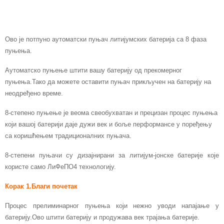
Вентилатор
Кратка заштита излаза
Заштита везе без батерије
Ово је потпуно аутоматски пуњач литијумских батерија са 8 фаза
пуњења.
Аутоматско пуњење штити вашу батерију од прекомерног
пуњења.Тако да можете оставити пуњач прикључен на батерију на
неодређено време.
8-степено пуњење је веома свеобухватан и прецизан процес пуњења
који вашој батерији даје дужи век и боље перформансе у поређењу
са коришћењем традиционалних пуњача.
8-степени пуњачи су дизајнирани за литијум-јонске батерије које
користе само ЛиФеПО4 технологију.
Корак 1.Благи почетак
Процес прелиминарног пуњења који нежно уводи напајање у
батерију.Ово штити батерију и продужава век трајања батерије.