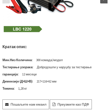
Кратак опис:
Мин.Низ Количина:
300 комада/модел
Тестирање узорака:
Добродошли у наруџбу за тестирање
гаранција:
12 месеци
Димензије (Д×Ш×В):
217×116×62 мм
Тежина:
1,28 кг
Пошаљите нам емаил
Преузмите као ПДФ