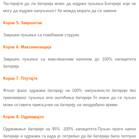
Тестирајте да ли батерија може да издржи пуњење.Батерије које не
могу да издрже напуњеност ће можда морати да се замене.
Корак 5. Завршетак
Завршно пуњење са повећаном струјом.
Корак 6. Максимизација
Завршно пуњење са максималним напоном до 100% капацитета
батерије.
Корак 7. Плутајте
Флоат фаза одржава батерију на 100% напуњености батерије без
прекомерног пуњења или оштећења батерије.То значи да се пуњач
може оставити прикључен на батерију на неодређено време.
Корак 8. Одржавајте
Одржавање батерије на 95% -100% капацитета.Пуњач прати напон
батерије и одржава га када је потребно да би батерија била потпуно