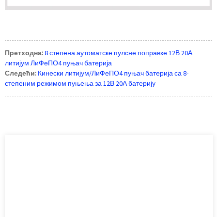
Претходна:
8 степена аутоматске пулсне поправке 12В 20А
литијум ЛиФеПО4 пуњач батерија
Следећи:
Кинески литијум/ЛиФеПО4 пуњач батерија са 8-
степеним режимом пуњења за 12В 20А батерију