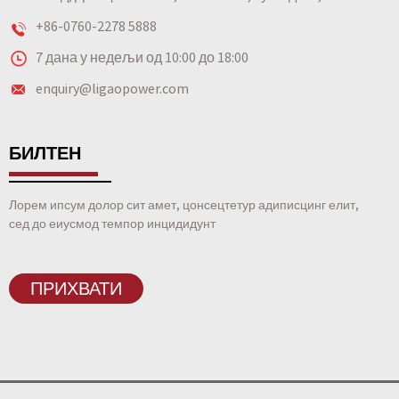
+86-0760-2278 5888
7 дана у недељи од 10:00 до 18:00
enquiry@ligaopower.com
БИЛТЕН
Лорем ипсум долор сит амет, цонсецтетур адиписцинг елит,
сед до еиусмод темпор инцидидунт
ПРИХВАТИ