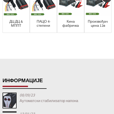
ДЦ ДЦ &
ПАЦО 4-
Кина
Произвођачка
МППТ
степени
фабричка
цена 12в
соларни
литијумски
цена
24в пуњач
пуњач 12В
пуњач за
МБЦ2403-
батерија
25Амп 4
електр...
1206б дизел
ста...
генератора...
ИНФОРМАЦИЈЕ
08/09/23
Аутоматски стабилизатор напона
13/01/23