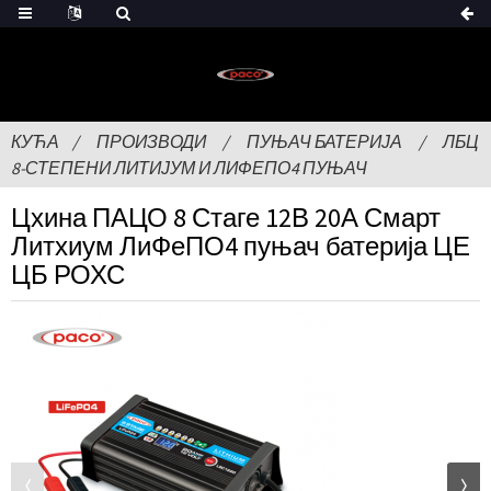
КУЋА
ПРОИЗВОДИ
ПУЊАЧ БАТЕРИЈА
ЛБЦ
8-СТЕПЕНИ ЛИТИЈУМ И ЛИФЕПО4 ПУЊАЧ
Цхина ПАЦО 8 Стаге 12В 20А Смарт
Литхиум ЛиФеПО4 пуњач батерија ЦЕ
ЦБ РОХС