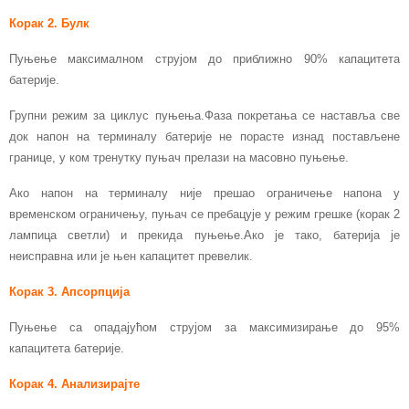
Корак 2. Булк
Пуњење максималном струјом до приближно 90% капацитета
батерије.
Групни режим за циклус пуњења.Фаза покретања се наставља све
док напон на терминалу батерије не порасте изнад постављене
границе, у ком тренутку пуњач прелази на масовно пуњење.
Ако напон на терминалу није прешао ограничење напона у
временском ограничењу, пуњач се пребацује у режим грешке (корак 2
лампица светли) и прекида пуњење.Ако је тако, батерија је
неисправна или је њен капацитет превелик.
Корак 3. Апсорпција
Пуњење са опадајућом струјом за максимизирање до 95%
капацитета батерије.
Корак 4. Анализирајте