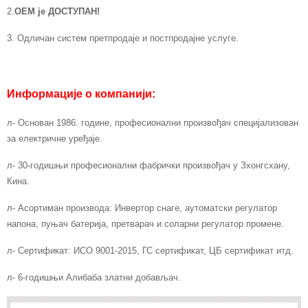
2.
ОЕМ је ДОСТУПАН!
3. Одличан систем претпродаје и постпродајне услуге.
Информације о компанији:
л- Основан 1986. године, професионални произвођач специјализован
за електричне уређаје.
л- 30-годишњи професионални фабрички произвођач у Зхонгсхану,
Кина.
л- Асортиман производа: Инвертор снаге, аутоматски регулатор
напона, пуњач батерија, претварач и соларни регулатор промене.
л- Сертификат: ИСО 9001-2015, ГС сертификат, ЦБ сертификат итд.
л- 6-годишњи Алибаба златни добављач.