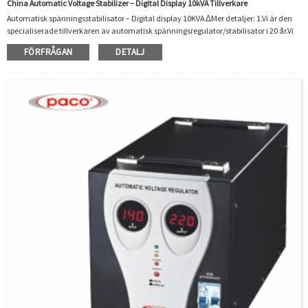
China Automatic Voltage Stabilizer – Digital Display 10kVA Tillverkare
Automatisk spänningsstabilisator – Digital display 10KVA ΔMer detaljer: 1.Vi är den
specialiserade tillverkaren av automatisk spänningsregulator/stabilisator i 20 år.Vi
har praktiserat och riklig tillverkningserfarenhet.2. Våra produkter var certifierade av
FÖRFRÅGAN
DETALJ
CE/CB/ROHS/ISO.Mycket miljömässigt och populärt i Afrika, Australien, Ryssland,
Syd- och Sydostasien, Sydamerika och så många andra länder och områden.3. Vår
automatiska spänningsstabilisator/regulator har ett brett spektrum av
spänningsreg...