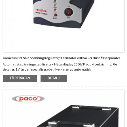
Kamerun Hot Sale Spänningsregulator/stabilisator 2000va För Hushållsapparater
Automatisk spänningsstabilisator – Mätardisplay 2000V Produktbeskrivning: Fler
detaljer: 1.Vi är den specialiserade tillverkaren av automatisk
spänningsregulator/stabilisator i 20 år.Vi har praktiserat och riklig
FÖRFRÅGAN
DETALJ
tillverkningserfarenhet.2. Våra produkter var certifierade av
CE/CB/ROHS/ISO.Mycket miljömässigt och populärt i Afrika, Australien, Ryssland,
Syd- och Sydostasien, Sydamerika och så många andra länder och områden.3.Vår
automatiska spänningsstabilisator/regu...