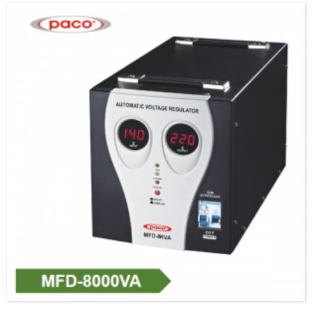
länder och områden.3.Vår automatiska spänningsstabilisator/regulator har ett brett
utbud av v...