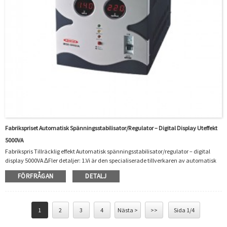
Fabrikspriset Automatisk Spänningsstabilisator/regulator – Digital Display Uteffekt
5000VA
Fabrikspris Tillräcklig effekt Automatisk spänningsstabilisator/regulator – digital
display 5000VA ΔFler detaljer: 1.Vi är den specialiserade tillverkaren av automatisk
spänningsregulator/stabilisator i 20 år.Vi har praktiserat och riklig
FÖRFRÅGAN
DETALJ
tillverkningserfarenhet.2. Våra produkter var certifierade av
CE/CB/ROHS/ISO.Mycket miljömässigt och populärt i Afrika, Australien, Ryssland,
Syd- och Sydostasien, Sydamerika och så många andra länder och områden.3.Vår
bil...
1
2
3
4
Nästa >
>>
Sida 1/4