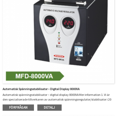
Automatisk Spänningsstabilisator – Digital Display 8000VA
Automatisk spänningsstabilisator – digital display 8000VA Mer information 1. Vi är
den specialiserade tillverkaren av automatisk spänningsregulator/stabilisator i 20
år. Vi har praktiserat och riklig tillverkningserfarenhet.2. Våra produkter var
FÖRFRÅGAN
DETALJ
certifierade av CE/CB/ROHS/ISO.Mycket miljömässigt och populärt i Afrika,
Australien, Ryssland, Syd- och Sydostasien, Sydamerika och så många andra