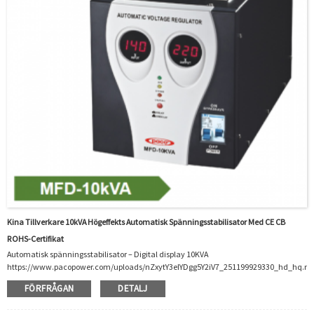
Kina Tillverkare 10kVA Högeffekts Automatisk Spänningsstabilisator Med CE CB
ROHS-Certifikat
Automatisk spänningsstabilisator – Digital display 10KVA
https://www.pacopower.com/uploads/nZxytY3eIYDgg5Y2iV7_251199929330_hd_hq.m
ΔMer detaljer: 1.Vi är den specialiserade tillverkaren av automatisk
FÖRFRÅGAN
DETALJ
spänningsregulator och har 2 års erfarenhet av tillverkning/stabilisator.2. Våra
produkter var certifierade av CE/CB/ROHS/ISO.Mycket miljömässigt och populärt i