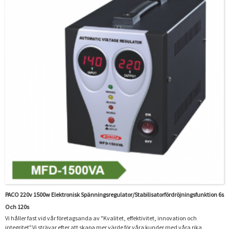
PACO 220v 1500w Elektronisk Spänningsregulator/stabilisatorfördröjningsfunktion 6s
Och 120s
Vi håller fast vid vår företagsanda av "Kvalitet, effektivitet, innovation och
integritet".Vi strävar efter att skapa mer värde för våra kunder med våra rika