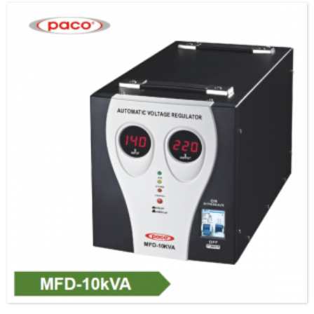
Afrika, Australien, Ryssland, Syd- och Sydostasien, Sydamerika och så många
andra länder...