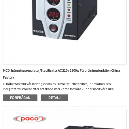
MCD Spänningsregulator/stabilisator AC 220v 1500w Fördröjningsfunktion China
Factory
Vi håller fast vid vår företagsanda av "Kvalitet, effektivitet, innovation och
integritet".Vi strävar efter att skapa mer värde för våra kunder med våra rika
resurser, avancerade maskiner, erfarna arbetare och utmärkta tjänster för Super
FÖRFRÅGAN
DETALJ
Lägsta Pris Ac 220v 1500w Elektronisk spänningsregulator Fördröjningsfunktion
Strömregulator, Särskild betoning i förpackningen av lösningar för att undvika
skador under transport ,Detaljerad uppmärksamhet på användbar feedback och
förslag från vår este...