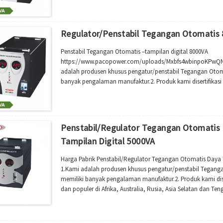
Regulator/Penstabil Tegangan Otomatis 8
Penstabil Tegangan Otomatis –tampilan digital 8000VA
https://www.pacopower.com/uploads/Mxbfs4wbinpoKPwQNno
adalah produsen khusus pengatur/penstabil Tegangan Otomat
banyak pengalaman manufaktur.2. Produk kami disertifika
populer di Afrika, Australia, Rusia, Asia Selatan dan Tengga
Penstabil/Regulator Tegangan Otomatis 
Tampilan Digital 5000VA
Harga Pabrik Penstabil/Regulator Tegangan Otomatis Daya Ya
1.Kami adalah produsen khusus pengatur/penstabil Teganga
memiliki banyak pengalaman manufaktur.2. Produk kami dis
dan populer di Afrika, Australia, Rusia, Asia Selatan dan T
lainnya.3.Otomatis Kami...