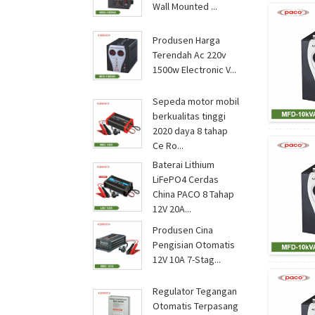
Wall Mounted ...
Produsen Harga
Terendah Ac 220v
1500w Electronic V...
Sepeda motor mobil
berkualitas tinggi
2020 daya 8 tahap
Ce Ro...
Baterai Lithium
LiFePO4 Cerdas
China PACO 8 Tahap
12V 20A...
Produsen Cina
Pengisian Otomatis
12V 10A 7-Stag...
Regulator Tegangan
Otomatis Terpasang