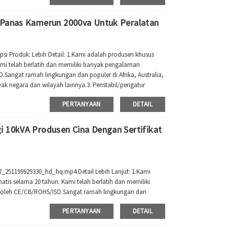
 Panas Kamerun 2000va Untuk Peralatan
psi Produk: Lebih Detail: 1.Kami adalah produsen khusus
mi telah berlatih dan memiliki banyak pengalaman
O.Sangat ramah lingkungan dan populer di Afrika, Australia,
ak negara dan wilayah lainnya.3. Penstabil/pengatur
PERTANYAAN
DETAIL
i 10kVA Produsen Cina Dengan Sertifikat
251199929330_hd_hq.mp4 Detail Lebih Lanjut: 1.Kami
is selama 20 tahun. Kami telah berlatih dan memiliki
si oleh CE/CB/ROHS/ISO.Sangat ramah lingkungan dan
ra, Amerika Selatan dan banyak negara lain...
PERTANYAAN
DETAIL