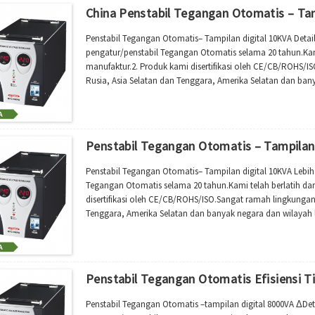
China Penstabil Tegangan Otomatis – Ta
Penstabil Tegangan Otomatis– Tampilan digital 10KVA Detai
pengatur/penstabil Tegangan Otomatis selama 20 tahun.Kam
manufaktur.2. Produk kami disertifikasi oleh CE/CB/ROHS/IS
Rusia, Asia Selatan dan Tenggara, Amerika Selatan dan bany
tegangan otomatis kami memiliki rentang tegangan yang lua
Penstabil Tegangan Otomatis – Tampilan 
Penstabil Tegangan Otomatis– Tampilan digital 10KVA Lebih
Tegangan Otomatis selama 20 tahun.Kami telah berlatih d
disertifikasi oleh CE/CB/ROHS/ISO.Sangat ramah lingkungan d
Tenggara, Amerika Selatan dan banyak negara dan wilayah l
memiliki rentang pengaturan tegangan yang luas...
Penstabil Tegangan Otomatis Efisiensi T
Penstabil Tegangan Otomatis –tampilan digital 8000VA ΔDet