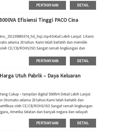
PERTANYAAN
DETAIL
000VA Efisiensi Tinggi PACO Cina
_251199869374_hd_hq1.mp4 Detail Lebih Lanjut: 1.Kami
is selama 20 tahun. Kami telah berlatih dan memiliki
si oleh CE/CB/ROHS/ISO.Sangat ramah lingkungan dan
ra, Amerika Selatan dan banyak negara lain dan...
PERTANYAAN
DETAIL
Harga Utuh Pabrik – Daya Keluaran
ng Cukup – tampilan digital 5000VA Detail Lebih Lanjut:
n Otomatis selama 20 tahun.Kami telah berlatih dan
ertifikasi oleh CE/CB/ROHS/ISO.Sangat ramah lingkungan
enggara, Amerika Selatan dan banyak negara dan wilayah
PERTANYAAN
DETAIL