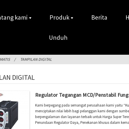
tang kami
Produk
Berita
H
Unduh
MATIS
TAMPILAN DIGITAL
LAN DIGITAL
Regulator Tegangan MCD/Penstabil Fungs
Kami berpegang pada semangat perusahaan kami yaitu “Kualit
menciptakan nilai lebih bagi pelanggan kami dengan sumbe
berpengalaman dan layanan terbaik untuk Harga Super Tere
Penundaan Regulator Daya, Penekanan khusus dalam kemas
transportasi ,Perhatian mendetail terhadap umpan balik dan