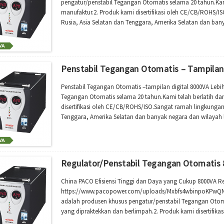
pengatur/penstabil Tegangan Otomatis selama 20 tahun.Kam
manufaktur.2. Produk kami disertifikasi oleh CE/CB/ROHS/IS
Rusia, Asia Selatan dan Tenggara, Amerika Selatan dan bany
tegangan otomatis kami memiliki rentang tegangan yang lua
Penstabil Tegangan Otomatis – Tampilan
Penstabil Tegangan Otomatis –tampilan digital 8000VA Lebi
Tegangan Otomatis selama 20 tahun.Kami telah berlatih d
disertifikasi oleh CE/CB/ROHS/ISO.Sangat ramah lingkungan d
Tenggara, Amerika Selatan dan banyak negara dan wilayah l
memiliki jangkauan luas...
Regulator/Penstabil Tegangan Otomatis 8
China PACO Efisiensi Tinggi dan Daya yang Cukup 8000VA R
https://www.pacopower.com/uploads/Mxbfs4wbinpoKPwQNno
adalah produsen khusus pengatur/penstabil Tegangan Oto
yang dipraktekkan dan berlimpah.2. Produk kami disertifi
populer di Afrika, Australia, Rusia, Asia Selatan dan Tenggar