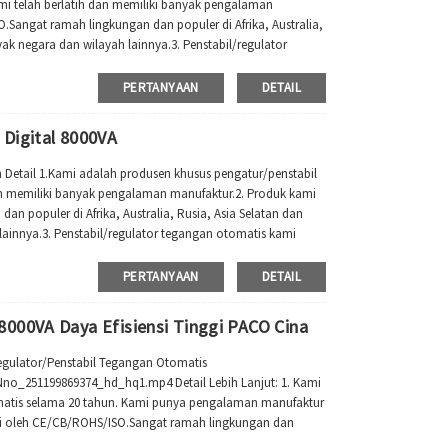
i telah berlatih dan memiliki banyak pengalaman
O.Sangat ramah lingkungan dan populer di Afrika, Australia,
ak negara dan wilayah lainnya.3. Penstabil/regulator
s...
PERTANYAAN
DETAIL
 Digital 8000VA
h Detail 1.Kami adalah produsen khusus pengatur/penstabil
an memiliki banyak pengalaman manufaktur.2. Produk kami
an populer di Afrika, Australia, Rusia, Asia Selatan dan
ainnya.3. Penstabil/regulator tegangan otomatis kami
PERTANYAAN
DETAIL
000VA Daya Efisiensi Tinggi PACO Cina
egulator/Penstabil Tegangan Otomatis
_251199869374_hd_hq1.mp4 Detail Lebih Lanjut: 1. Kami
matis selama 20 tahun. Kami punya pengalaman manufaktur
kasi oleh CE/CB/ROHS/ISO.Sangat ramah lingkungan dan
a, Amerika Selatan...