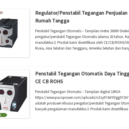
Regulator/penstabil Tegangan Penjualan
Rumah Tangga
Penstabil Tegangan Otomatis – Tampilan meter 2000V Deskri
pengatur/penstabil Tegangan Otomatis selama 20 tahun. Ka
manufaktur.2. Produk kami disertifikasi oleh CE/CB/ROHS/IS
Rusia, Asia Selatan dan Tenggara, Amerika Selatan dan bany
tegangan otomatis kami...
Penstabil Tegangan Otomatis Daya Tingg
CE CB ROHS
Penstabil Tegangan Otomatis – Tampilan digital 10KVA
https://www.pacopower.com/uploads/nZxytY3eIYDgg5Y2iV7_
adalah produsen khusus pengatur/penstabil Tegangan Otomat
banyak pengalaman manufaktur.2. Produk kami disertifika
populer di Afrika, Australia, Rusia, Asia Selatan dan Tengga