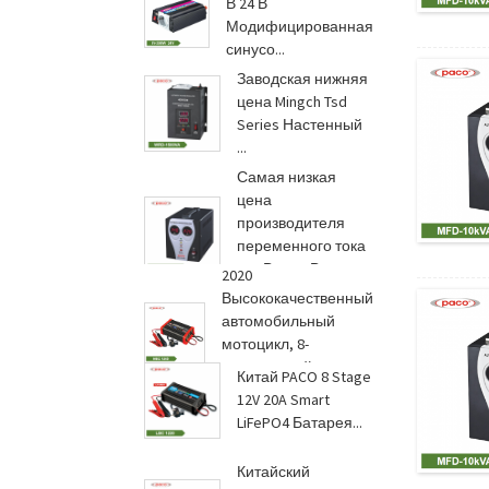
В 24 В
Модифицированная
синусо...
Заводская нижняя
цена Mingch Tsd
Series Настенный
...
Самая низкая
цена
производителя
переменного тока
220 В 1500 Вт
2020
Электронный В...
Высококачественный
автомобильный
мотоцикл, 8-
ступенчатый Power
Китай PACO 8 Stage
Ce Ro...
12V 20A Smart
LiFePO4 Батарея...
Китайский