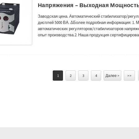
Напряжения – Выходная Мощность
Заводская цена. Автоматический стабилизатор/регу
дисплей 5000 ВА. ΔБолее подробная информация: 1.
автоматических регуляторов/стабилизаторов напряжен
опыт производства.2. Наша продукция сертифицирова
в Африке, Австралии, России, Южной и Юго-Восточно
регионах.3. Наш автом...
1
2
3
4
Далее >
>>