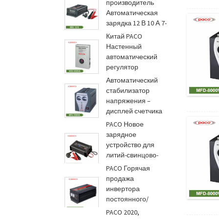
производитель
Автоматическая
зарядка 12 В 10 А 7-
ступенчатая...
Китай PACO
Настенный
автоматический
регулятор
напряжения...
Автоматический
стабилизатор
напряжения –
дисплей счетчика
1...
PACO Новое
зарядное
устройство для
литий-свинцово-
кислотных
PACO Горячая
аккумуляторов 12...
продажа
инвертора
постоянного/
переменного тока
PACO 2020,