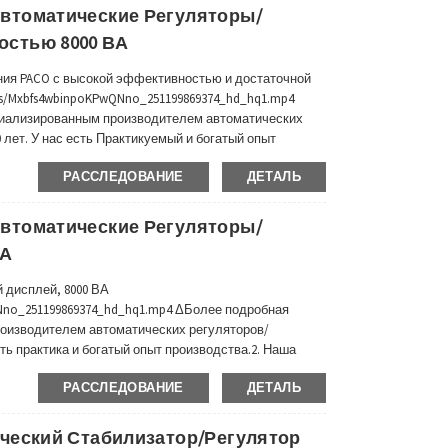
втоматические Регуляторы/
стью 8000 ВА
ия PACO с высокой эффективностью и достаточной
ds/Mxbfs4wbinpoKPwQNno_251199869374_hd_hq1.mp4
циализированным производителем автоматических
 лет. У нас есть Практикуемый и богатый опыт
/CB/ROHS/ISO.Очень экологичный и популярный в
РАССЛЕДОВАНИЕ
ДЕТАЛЬ
Азии, Южной Америке...
втоматические Регуляторы/
ВА
 дисплей, 8000 ВА
QNno_251199869374_hd_hq1.mp4 ΔБолее подробная
оизводителем автоматических регуляторов/
сть практика и богатый опыт производства.2. Наша
кологичный и популярный в Африке, Австралии,
РАССЛЕДОВАНИЕ
ДЕТАЛЬ
и многих других странах и...
ческий Стабилизатор/регулятор