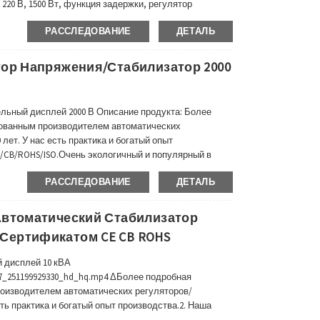
220 В, 1500 Вт, функция задержки, регулятор
ний, чтобы избежать каких-либо повреждений во
РАССЛЕДОВАНИЕ
ДЕТАЛЬ
зным отзывам и предложениям наших экспертов...
тор Напряжения/стабилизатор 2000
льный дисплей 2000 В Описание продукта: Более
рованным производителем автоматических
лет. У нас есть практика и богатый опыт
/CB/ROHS/ISO.Очень экологичный и популярный в
Азии, Южной Америке и многих других странах и
РАССЛЕДОВАНИЕ
ДЕТАЛЬ
ния/регу...
Автоматический Стабилизатор
Сертификатом CE CB ROHS
 дисплей 10 кВА
V7_251199929330_hd_hq.mp4 ΔБолее подробная
оизводителем автоматических регуляторов/
сть практика и богатый опыт производства.2. Наша
кологичный и популярный в Африке, Австралии,