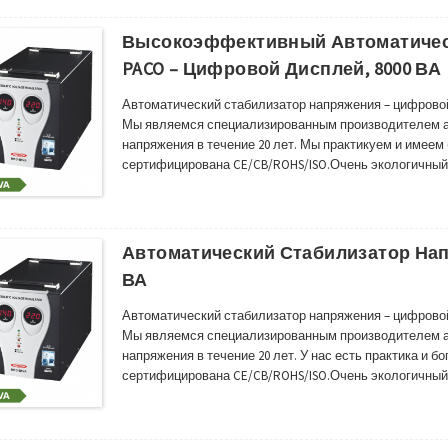
Высокоэффективный Автоматичес
PACO – Цифровой Дисплей, 8000 ВА
Автоматический стабилизатор напряжения – цифровой
Мы являемся специализированным производителем а
напряжения в течение 20 лет. Мы практикуем и имеем
сертифицирована CE/CB/ROHS/ISO.Очень экологичный
и Юго-Восточной Азии, Южной Америке и многих други
стабилизатор/регулятор напряжения имеет широкий д
Автоматический Стабилизатор Нап
ВА
Автоматический стабилизатор напряжения – цифровой
Мы являемся специализированным производителем а
напряжения в течение 20 лет. У нас есть практика и б
сертифицирована CE/CB/ROHS/ISO.Очень экологичный
и Юго-Восточной Азии, Южной Америке и многих други
стабилизатор/регулятор напряжения имеет широкий д