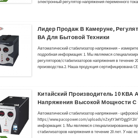
электронный регулятор напряжения переменного тока 
мощности, особое внимание уделяется упаковке реше
время транспортировки. ,Подробное внимание к поле
Лидер Продаж В Камеруне, Регуля
ВА Для Бытовой Техники
Автоматический стабилизатор напряжения – измерите
подробная информация: 1. Мы являемся специализи
регуляторов/стабилизаторов напряжения в течение 20 
производства.2. Наша продукция сертифицирована CE
Африке, Австралии, России, Южной и Юго-Восточной 
регионах.3. Наш автоматический стабилизатор напряже
Китайский Производитель 10 КВА 
Напряжения Высокой Мощности С 
Автоматический стабилизатор напряжения - цифровой
https://www.pacopower.com/uploads/nZxytY3eIYDgg5Y2i
информация: 1. Мы являемся специализированным пр
стабилизаторов напряжения в течение 20 лет. У нас е
продукция сертифицирована CE/CB/ROHS/ISO.Очень э