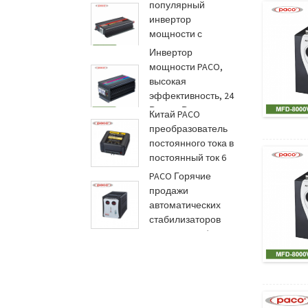
с аккумулятором...
популярный
инвертор
мощности с
зарядным
Инвертор
устройством 80...
мощности PACO,
высокая
эффективность, 24
В, 5000 Вт,
Китай PACO
модификация...
преобразователь
постоянного тока в
постоянный ток 6
ампер пр...
PACO Горячие
продажи
автоматических
стабилизаторов
напряжения/регу...