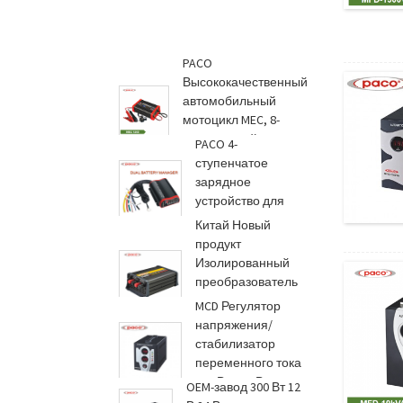
PACO
Высококачественный
автомобильный
мотоцикл MEC, 8-
ступенчатый Power
PACO 4-
C...
ступенчатое
зарядное
устройство для
литиевых
Китай Новый
аккумуляторов...
продукт
Изолированный
преобразователь
постоянного тока в
MCD Регулятор
постоянный ток 20
напряжения/
А 24 В...
стабилизатор
переменного тока
220 В 1500 Вт с
OEM-завод 300 Вт 12
задержкой...