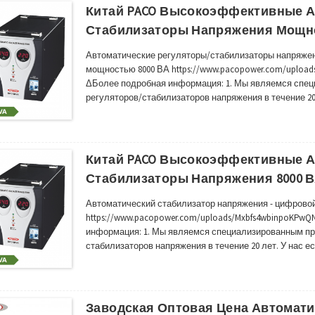
Китай PACO Высокоэффективные А
Стабилизаторы Напряжения Мощно
Автоматические регуляторы/стабилизаторы напряжен
мощностью 8000 ВА https://www.pacopower.com/uploa
ΔБолее подробная информация: 1. Мы являемся спе
регуляторов/стабилизаторов напряжения в течение 20
производства.2. Наша продукция сертифицирована CE
Африке, Австралии, России, Южной и Юго-Восточной 
Китай PACO Высокоэффективные А
Стабилизаторы Напряжения 8000 
Автоматический стабилизатор напряжения - цифровой
https://www.pacopower.com/uploads/Mxbfs4wbinpoKPw
информация: 1. Мы являемся специализированным пр
стабилизаторов напряжения в течение 20 лет. У нас е
продукция сертифицирована CE/CB/ROHS/ISO.Очень э
России, Южной и Юго-Восточной Азии, Южной Америке 
Заводская Оптовая Цена Автомати