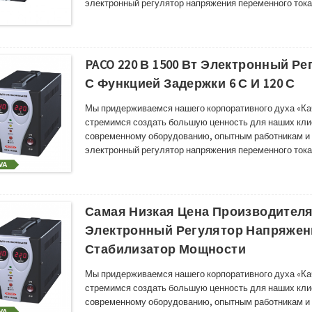
электронный регулятор напряжения переменного тока 
мощности, особое внимание уделяется упаковке реше
время транспортировки. ,Подробное внимание к поле
PACO 220 В 1500 Вт Электронный Р
С Функцией Задержки 6 С И 120 С
Мы придерживаемся нашего корпоративного духа «Ка
стремимся создать большую ценность для наших кли
современному оборудованию, опытным работникам и 
электронный регулятор напряжения переменного тока 
мощности, особое внимание уделяется упаковке реше
время транспортировки. ,Подробное внимание к поле
Самая Низкая Цена Производителя 
Электронный Регулятор Напряжен
Стабилизатор Мощности
Мы придерживаемся нашего корпоративного духа «Ка
стремимся создать большую ценность для наших кли
современному оборудованию, опытным работникам и 