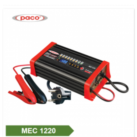
beskerming 7. Outomatiese temperatuur kontroleerder koelwaaier Werkswinkel
Verpakking en versending Ons Diens Een jaar waarborg.OEM is
BESKIKBAAR!Uitstekende voor- en na-verkope diens...