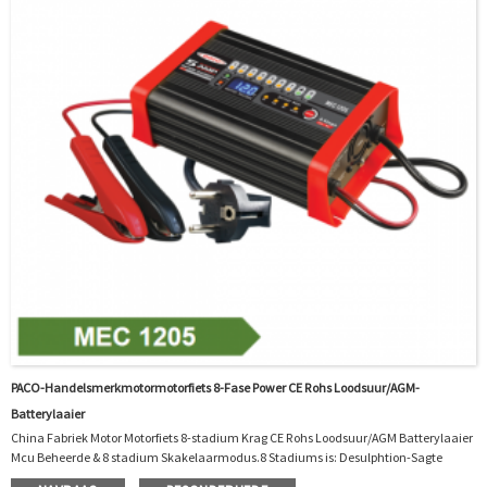
PACO-Handelsmerkmotormotorfiets 8-Fase Power CE Rohs Loodsuur/AGM-
Batterylaaier
China Fabriek Motor Motorfiets 8-stadium Krag CE Rohs Loodsuur/AGM Batterylaaier
Mcu Beheerde & 8 stadium Skakelaarmodus.8 Stadiums is: Desulphtion-Sagte
begin-Bulk-Absorpsie-Analiseer-Herstel-Float-Pulse.Funksie: 1. Polariteitbeskerming