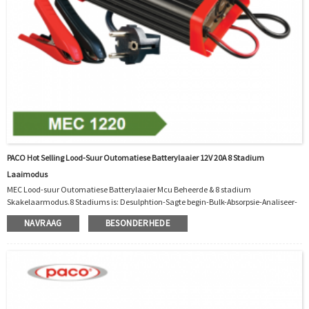
PACO Hot Selling Lood-Suur Outomatiese Batterylaaier 12V 20A 8 Stadium
Laaimodus
MEC Lood-suur Outomatiese Batterylaaier Mcu Beheerde & 8 stadium
Skakelaarmodus.8 Stadiums is: Desulphtion-Sagte begin-Bulk-Absorpsie-Analiseer-
Herkondisie-Float-Pulse.Funksie: 1. Polariteitbeskerming 2. Uitsetkortbeskerming 3.
NAVRAAG
BESONDERHEDE
Nie-batteryskakelbeskerming 4. Ontkoppelbeskerming 5.
Oortemperatuurbeskerming 6. Oortemperatuurbeskerming 7. Outomatiese
temperatuurbeheerder verkoelingwaaier Werkswinkel: Verpakking en versending:
Ons Diens: 1. Een jaar waarborg.2. OEM is BESKIKBAAR!3. Uitsondering...