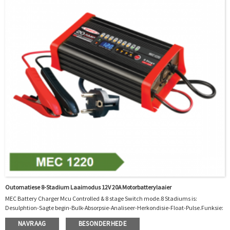
Outomatiese 8-Stadium Laaimodus 12V 20A Motorbatterylaaier
MEC Battery Charger Mcu Controlled & 8 stage Switch mode.8 Stadiums is:
Desulphtion-Sagte begin-Bulk-Absorpsie-Analiseer-Herkondisie-Float-Pulse.Funksie:
1. Polariteitbeskerming 2. Uitset kort beskerming 3. Nie battery skakel beskerming 4.
NAVRAAG
BESONDERHEDE
Ontkoppel beskerming 5. Oor temperatuur beskerming 6. Oor temperatuur