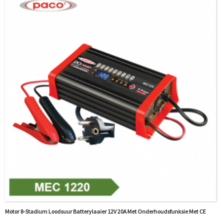
Motor 8-Stadium Loodsuur Batterylaaier 12V 20A Met Onderhoudsfunksie Met CE