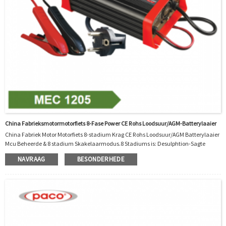
China Fabrieksmotormotorfiets 8-Fase Power CE Rohs Loodsuur/AGM-Batterylaaier
China Fabriek Motor Motorfiets 8-stadium Krag CE Rohs Loodsuur/AGM Batterylaaier
Mcu Beheerde & 8 stadium Skakelaarmodus.8 Stadiums is: Desulphtion-Sagte
begin-Bulk-Absorpsie-Analiseer-Herstel-Float-Pulse.Funksie: 1. Polariteitbeskerming
NAVRAAG
BESONDERHEDE
2. Uitsetkortbeskerming 3. Nie-batteryskakelbeskerming 4. Ontkoppelbeskerming 5.
Oortemperatuurbeskerming 6. Oortemperatuurbeskerming 7. Outomatiese
temperatuurbeheerder verkoelingwaaier Besonderhede: • Skakelmodustegnologie:
Ja • Polariteitbeskerming: Ja ...