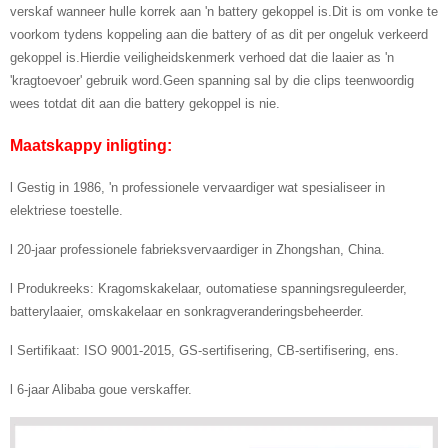
verskaf wanneer hulle korrek aan 'n battery gekoppel is.Dit is om vonke te
voorkom tydens koppeling aan die battery of as dit per ongeluk verkeerd
gekoppel is.Hierdie veiligheidskenmerk verhoed dat die laaier as 'n
'kragtoevoer' gebruik word.Geen spanning sal by die clips teenwoordig
wees totdat dit aan die battery gekoppel is nie.
Maatskappy inligting:
l Gestig in 1986, 'n professionele vervaardiger wat spesialiseer in
elektriese toestelle.
l 20-jaar professionele fabrieksvervaardiger in Zhongshan, China.
l Produkreeks: Kragomskakelaar, outomatiese spanningsreguleerder,
batterylaaier, omskakelaar en sonkragveranderingsbeheerder.
l Sertifikaat: ISO 9001-2015, GS-sertifisering, CB-sertifisering, ens.
l 6-jaar Alibaba goue verskaffer.