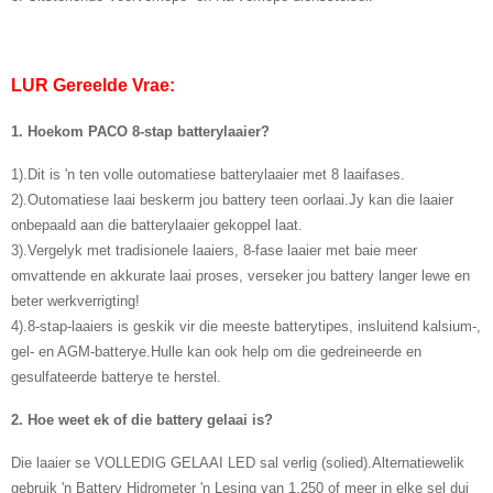
LUR Gereelde Vrae:
1. Hoekom PACO 8-stap batterylaaier?
1).Dit is 'n ten volle outomatiese batterylaaier met 8 laaifases.
2).Outomatiese laai beskerm jou battery teen oorlaai.Jy kan die laaier
onbepaald aan die batterylaaier gekoppel laat.
3).Vergelyk met tradisionele laaiers, 8-fase laaier met baie meer
omvattende en akkurate laai proses, verseker jou battery langer lewe en
beter werkverrigting!
4).8-stap-laaiers is geskik vir die meeste batterytipes, insluitend kalsium-,
gel- en AGM-batterye.Hulle kan ook help om die gedreineerde en
gesulfateerde batterye te herstel.
2. Hoe weet ek of die battery gelaai is?
Die laaier se VOLLEDIG GELAAI LED sal verlig (solied).Alternatiewelik
gebruik 'n Battery Hidrometer 'n Lesing van 1,250 of meer in elke sel dui