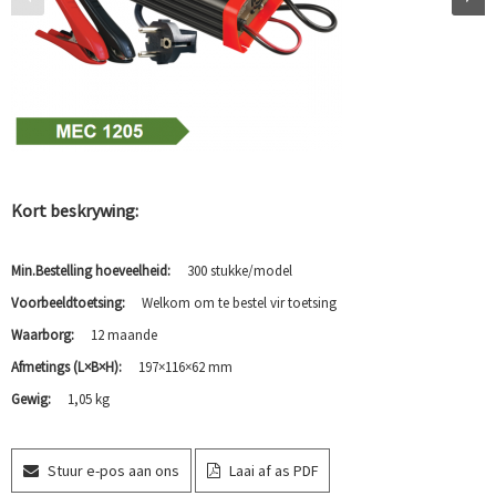
Kort beskrywing:
Min.Bestelling hoeveelheid:
300 stukke/model
Voorbeeldtoetsing:
Welkom om te bestel vir toetsing
Waarborg:
12 maande
Afmetings (L×B×H):
197×116×62 mm
Gewig:
1,05 kg
Stuur e-pos aan ons
Laai af as PDF