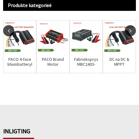
Produkte kategorieë
PACO 4-fase
PACO Brand
Fabrieksprys
DC na DC &
litiumbatterylaaier
Motor
MBC2403-
MPPT
vir
Motorfiets 8-
1206b
Sonkraglaaier
elektriese...
stadium
Dieselgenerator
12V/24V
Power CE
12...
25Amp
Rohs...
INLIGTING