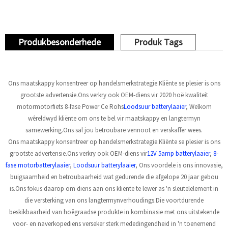
Produkbesonderhede
Produk Tags
Ons maatskappy konsentreer op handelsmerkstrategie.Kliënte se plesier is ons
grootste advertensie.Ons verkry ook OEM-diens vir 2020 hoë kwaliteit
motormotorfiets 8-fase Power Ce Rohs
Loodsuur batterylaaier
, Welkom
wêreldwyd kliënte om ons te bel vir maatskappy en langtermyn
samewerking.Ons sal jou betroubare vennoot en verskaffer wees.
Ons maatskappy konsentreer op handelsmerkstrategie.Kliënte se plesier is ons
grootste advertensie.Ons verkry ook OEM-diens vir
12V 5amp batterylaaier
,
8-
fase motorbatterylaaier
,
Loodsuur batterylaaier
, Ons voordele is ons innovasie,
buigsaamheid en betroubaarheid wat gedurende die afgelope 20 jaar gebou
is.Ons fokus daarop om diens aan ons kliënte te lewer as 'n sleutelelement in
die versterking van ons langtermynverhoudings.Die voortdurende
beskikbaarheid van hoëgraadse produkte in kombinasie met ons uitstekende
voor- en naverkopediens verseker sterk mededingendheid in 'n toenemend