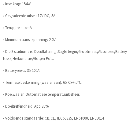
• Insetkrag: 154W
• Gegradeerde uitset: 12V DC, 5A
• Terugdrein: 4mA
• Minimum aansitspanning: 2.0V
• Die 8 stadiums is: Desulfatering ;Sagte begin;Grootmaat;Absorpsie;Battery
toets;Herkondisie;Vlot;en Pols.
• Batteryreeks: 35-100Ah
• Termiese beskerming (waaier aan): 65℃+/-5℃.
• Koelwaaier: Outomatiese temperatuurbeheer.
• Doeltreffendheid: App.85%.
• Voldoende standaarde: CB,CE, IEC60335, EN61000, EN55014