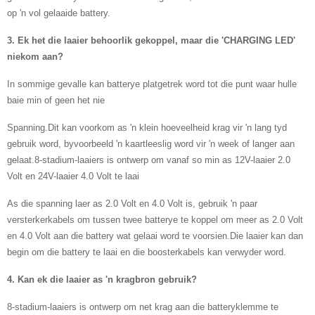
op 'n vol gelaaide battery.
3.
Ek het die laaier behoorlik gekoppel, maar die 'CHARGING LED'
nie
kom aan?
In sommige gevalle kan batterye platgetrek word tot die punt waar hulle
baie min of geen het nie
Spanning.Dit kan voorkom as 'n klein hoeveelheid krag vir 'n lang tyd
gebruik word, byvoorbeeld 'n kaartleeslig word vir 'n week of langer aan
gelaat.8-stadium-laaiers is ontwerp om vanaf so min as 12V-laaier 2.0
Volt en 24V-laaier 4.0 Volt te laai
As die spanning laer as 2.0 Volt en 4.0 Volt is, gebruik 'n paar
versterkerkabels om tussen twee batterye te koppel om meer as 2.0 Volt
en 4.0 Volt aan die battery wat gelaai word te voorsien.Die laaier kan dan
begin om die battery te laai en die boosterkabels kan verwyder word.
4.
Kan ek die laaier as 'n kragbron gebruik?
8-stadium-laaiers is ontwerp om net krag aan die batteryklemme te