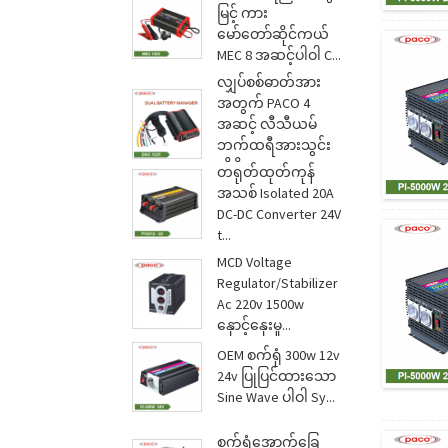
မြင့် ကား
မော်တော်ဆိုင်ကယ်
MEC 8 အဆင့်ပါဝါ C...
လျှပ်စစ်ဓာတ်အား
အတွက် PACO 4
အဆင့် လီသီယမ်
ဘက်ထရီအားသွင်း
ကိရိယာ...
တရုတ်ထုတ်ကုန်
အသစ် Isolated 20A
DC-DC Converter 24V
t...
MCD Voltage
Regulator/Stabilizer
Ac 220v 1500w
နှောင့်နှေးမှု...
OEM စက်ရုံ 300w 12v
24v ပြုပြင်ထားသော
Sine Wave ပါဝါ Sy...
စက်ရုံအောက်ခြေ