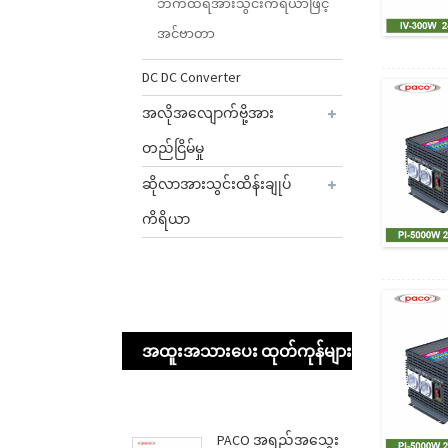
ဘက်ထရီအားသွင်းကိရိယာဖြင့်
အင်ဗာတာ
DC DC Converter
အလိုအလျောက်ဗို့အား
တည်ငြိမ်မှု
ဆိုလာအားသွင်းထိန်းချုပ်
ကိရိယာ
အထူးအသားပေး ထုတ်ကုန်များ
PACO အရည်အသွေး