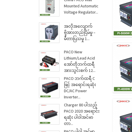
Mounted Automatic
Voltage Regulator...
အလိုအလျောက်
ဗို့အားတည်ငြိမ်မှု –
မီတာပြသမှု 1...
PACO New
Lithium/Lead Acid
အော်တိုဘက်ထရီ
အားသွင်းစက် 12...
PACO ဘက်ထရီ C
ဖြင့် အရောင်းရဆုံး
DC/AC Power
Inverter...
Charger 80 ပါသည့်
PACO 2020 အရောင်း
ရဆုံး ပါဝါအင်ဗာ
တာ...
PACO ပါဝါ အင်ဗာ