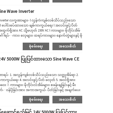
ine Wave Inverter
Inverter လက္ခဏာများ- l လွန်ကဲကျစ်လစ်သိပ်သည်းသော
 ပေါင်းစပ်ထားသော ဖျစ်ကာကွယ်ရေး l အလင်းဖွင့်/ပိတ်
က်ဗို့အား AC သို့မဟုတ် 230V AC l ကားများ၊ မိုဘိုင်းအိမ်
္ဂါရပ်- · ကား၊ လှေများ၊ ထရပ်ကားများ၊ နောက်တွဲများနှင့် မို
်ရလွယ်ကူပြီး မီးချောင်းများ၊ ရေဒီယိုများ သို့မဟုတ် တီဗီ
စုံစမ်းရေး
အသေးစိတ်
24V 5000W ပြုပြင်ထားသော Sine Wave CE
ခဏာရပ်- 1. အလွန်ကျစ်လစ်သိပ်သည်းသော သတ္တုအိမ်ရာ 2.
 ကာကွယ်ရေး 4. အလင်းဖွင့်/ပိတ် ခလုတ် 5. အဝင်ဗို့အား
7. ကားများ၊ မိုဘိုင်းလ်အိမ်များ၊ စခန်းချခြင်းနှင့် မီး
 · ဝန်ပိုခြင်းအား အကာအကွယ်- ပိတ်ခြင်းနှင့် အချက်ပေး
ကာကွယ်ပေးသည်၊ နှင့် ပါဝါအင်ဗာတာသည် ပလပ်ပေါက်
စုံစမ်းရေး
အသေးစိတ်
းဆောင်ရည်မြင့် 24V 5000W ပြုပြင်ထား