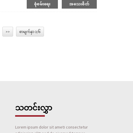
စုံစမ်းရေး
အသေးစိတ်
>>
စာမျက်နှာ ၁/၆
သတင်းလွှာ
Lorem ipsum dolor sit amet၊ consectetur