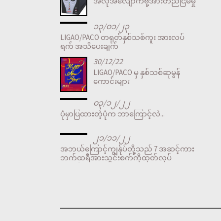
အလိုအလျောက်ဗို့အားတည်ငြိမ်မှု
၁၃/၀၁/၂၃
LIGAO/PACO တရုတ်နှစ်သစ်ကူး အားလပ်
ရက် အသိပေးချက်
30/12/22
LIGAO/PACO မှ နှစ်သစ်ဆုမွန်
ကောင်းများ
၀၃/၁၂/၂၂
ပုံမှာပြထားတဲ့ပုံက ဘာကြောင့်လဲ...
၂၁/၁၁/၂၂
အဘယ်ကြောင့်ကျွန်ုပ်တို့သည် 7 အဆင့်ကား
ဘက်ထရီအားသွင်းစက်ကိုထုတ်လုပ်
သနည်း။