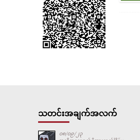
သတင်းအချက်အလက်
၀၈/၀၉/၂၃