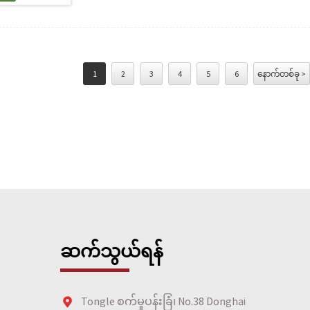
ခြင်းနှင့် ပို့ဆောင်ခြင်း လက်ဆောင်... 1 သေတ္တာ။
1
2
3
4
5
6
နောက်တစ်ခု >
ဆက်သွယ်ရန်
Tongle စက်မှုပန်းခြံ၊ No.38 Donghai