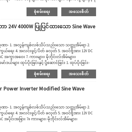
်ရလွယ်ကူပြီး မီးချောင်းများ၊ ရေဒီယိုများ သို့မဟုတ် တီဗီ
စုံစမ်းရေး
အသေးစိတ်
ာတာ 24V 4000W ပြုပြင်ထားသော Sine Wave
လက္ခဏာ- 1. အလွန်ကျစ်လစ်သိပ်သည်းသော သတ္တုအိမ်ရာ 2.
ွယ်ရေး 4. အလင်းဖွင့်/ပိတ် ခလုတ် 5. အဝင်ဗို့အား 12V DC
 AC အကွာအဝေး 7. ကားများ၊ မိုဘိုင်းလ်အိမ်များ၊
်များ ထုပ်ပိုးခြင်းနှင့် ပို့ဆောင်ခြင်း 1. ထုပ်ပိုးခြင်း-
ပ်ချက်အပေါ်အခြေခံ၍ အသေးစိတ်ထုပ်ပိုးခြင်း။2. ပို့ဆောင်
စုံစမ်းရေး
အသေးစိတ်
r Power Inverter Modified Sine Wave
လက္ခဏာ- 1. အလွန်ကျစ်လစ်သိပ်သည်းသော သတ္တုအိမ်ရာ 2.
ွယ်ရေး 4. အလင်းဖွင့်/ပိတ် ခလုတ် 5. အဝင်ဗို့အား 12V DC
C အပိုင်းအခြား 7။ ကားများ၊ မိုဘိုင်းလ်အိမ်များ၊
_251199929330_hd_hq3.mp4 အခြားမော်ဒယ်များ ထုပ်ပိုး