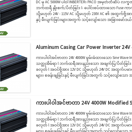
DC မှ AC 5000W ပါဝါ INBERTER၊ PACO အမှတ်တံဆိပ် လက္ခ
ဘက်ထရီ နှိုးစက်/ပိတ်ခြင်း l- ပေါင်းစပ်ထားသော Fuse ကာကွ
သို့မဟုတ် 24V - 115V AC သို့မဟုတ် 230V AC ၏ အထွက်ဗို့အာ
နှင့် မီးပျက်ခြင်းများအတွက် သင့်လျော်သော အခြားမော်ဒယ်များ-
သေတ္တာနှင့် တင်ပို့သည့်ပုံးများ၊ ထုပ်ပိုးမှုအသေးစိတ်အချက်မျ
Aluminum Casing Car Power Inverter 24V 
ကားပါဝါအင်ဗာတာ 24V 4000W မွမ်းမံထားသော Sine Wave I
သတ္တုအိမ်ရာ l ဘက်ထရီအားနည်းသော အချက်ပြ/ပိတ်ခြင်း l
ခလုတ် l အဝင်ဗို့အား 12V DC သို့မဟုတ် 24V DC အထွက်ပမာဏ 1
များ၊ စခန်းချခြင်းနှင့် မီးပျက်ခြင်းအတွက် သင့်လျော်သော အင်
ဘိုင်းအိမ်များတွင် အသုံးပြုရန်။· ပါဝါအင်ဗာတာကို သယ်ဆောင
များလည်ပတ်ရန်အတွက် ပါဝါရယူပါ။· တွင်...
ကားပါဝါအင်ဗာတာ 24V 4000W Modified Si
ကားပါဝါအင်ဗာတာ 24V 4000W မွမ်းမံထားသော Sine Wave I
သတ္တုအိမ်ရာ l ဘက်ထရီအားနည်းသော အချက်ပြ/ပိတ်ခြင်း l
ခလုတ် l အဝင်ဗို့အား 12V DC သို့မဟုတ် 24V DC အထွက်ပမာဏ 1
များ၊ စခန်းချခြင်းနှင့် မီးပျက်ခြင်းအတွက် သင့်လျော်သော အင်