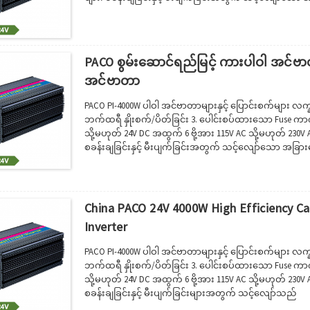
ဘိုင်းအိမ်များတွင် အသုံးပြုရန်။· ပါဝါအင်ဗာတာကို သယ်ဆောင
များလည်ပတ်ရန်အတွက် ပါဝါရယူပါ။· တွင်...
PACO စွမ်းဆောင်ရည်မြင့် ကားပါဝါ အင်ဗ
အင်ဗာတာ
PACO PI-4000W ပါဝါ အင်ဗာတာများနှင့် ပြောင်းစက်များ 
ဘက်ထရီ နှိုးစက်/ပိတ်ခြင်း 3. ပေါင်းစပ်ထားသော Fuse ကာက
သို့မဟုတ် 24V DC အထွက် 6 ဗို့အား 115V AC သို့မဟုတ် 230V
စခန်းချခြင်းနှင့် မီးပျက်ခြင်းအတွက် သင့်လျော်သော အခြားမော်ဒယ
လက်ဆောင်သေတ္တာနှင့် တင်ပို့သည့်ပုံးပုံး၊ ဝယ်ယူသူ၏လိုအ
မှု: 35-45 ရက်သိုက်ပြီးနောက်။...
China PACO 24V 4000W High Efficiency Ca
Inverter
PACO PI-4000W ပါဝါ အင်ဗာတာများနှင့် ပြောင်းစက်များ 
ဘက်ထရီ နှိုးစက်/ပိတ်ခြင်း 3. ပေါင်းစပ်ထားသော Fuse ကာက
သို့မဟုတ် 24V DC အထွက် 6 ဗို့အား 115V AC သို့မဟုတ် 230V A
စခန်းချခြင်းနှင့် မီးပျက်ခြင်းများအတွက် သင့်လျော်သည်
https://www.pacopower.com/uploads/nZxytY3eIYDgg5Y2iV7