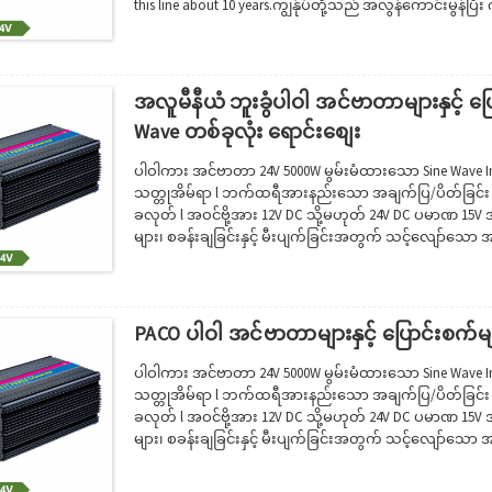
this line about 10 years.ကျွန်ုပ်တို့သည် အလွန်ကောင်းမွ
ပံ့ပိုးမှုကို ရရှိထားပါသည်။ပြီးတော့ အရည်အသွေးညံ့ဖျင်း
များစွာသည် ကျွန်ုပ်တို့နှင့်လည်း ပူးပေါင်းဆောင်ရွက်နေပြီဖြ
အလူမီနီယံ ဘူးခွံပါဝါ အင်ဗာတာများနှင့် 
Wave တစ်ခုလုံး ရောင်းစျေး
ပါဝါကား အင်ဗာတာ 24V 5000W မွမ်းမံထားသော Sine Wave 
သတ္တုအိမ်ရာ l ဘက်ထရီအားနည်းသော အချက်ပြ/ပိတ်ခြင်း l
ခလုတ် l အဝင်ဗို့အား 12V DC သို့မဟုတ် 24V DC ပမာဏ 15V အထွ
များ၊ စခန်းချခြင်းနှင့် မီးပျက်ခြင်းအတွက် သင့်လျော်သော အင်
ဘိုင်းအိမ်များတွင် အသုံးပြုရန်။· ပါဝါအင်ဗာတာကို သယ်ဆောင
များလည်ပတ်ရန်အတွက် ပါဝါရယူပါ။· တွင်...
PACO ပါဝါ အင်ဗာတာများနှင့် ပြောင်းစက်မျာ
ပါဝါကား အင်ဗာတာ 24V 5000W မွမ်းမံထားသော Sine Wave 
သတ္တုအိမ်ရာ l ဘက်ထရီအားနည်းသော အချက်ပြ/ပိတ်ခြင်း l
ခလုတ် l အဝင်ဗို့အား 12V DC သို့မဟုတ် 24V DC ပမာဏ 15V အထွ
များ၊ စခန်းချခြင်းနှင့် မီးပျက်ခြင်းအတွက် သင့်လျော်သော အင်
ဘိုင်းအိမ်များတွင် အသုံးပြုရန်။· ပါဝါအင်ဗာတာကို သယ်ဆောင
များလည်ပတ်ရန်အတွက် ပါဝါရယူပါ။· တွင်...