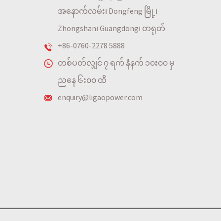
အနောက်လမ်း၊ Dongfeng မြို့၊
Zhongshan၊ Guangdong၊ တရုတ်
+86-0760-2278 5888
တစ်ပတ်လျှင် ၇ ရက် နံနက် ၁၀း၀၀ မှ
ညနေ ၆း၀၀ ထိ
enquiry@ligaopower.com