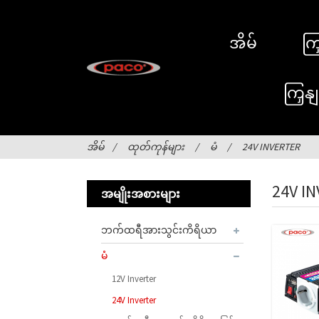
အိမ်
ကြ
ကြှန
အိမ်
ထုတ်ကုန်များ
မံ
24V INVERTER
24V I
အမျိုးအစားများ
ဘက်ထရီအားသွင်းကိရိယာ
မံ
12V Inverter
24V Inverter