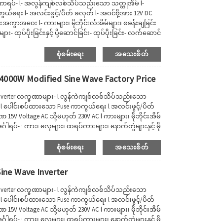
ဏာရပ်- l- အလွန်ကျစ်လစ်သိပ်သည်းသော သတ္တုအိမ် l-
ယ်ရေး l- အလင်းဖွင့်/ပိတ် ခလုတ် l- အဝင်ဗို့အား 12V DC
းအကွာအဝေး l- ကားများ၊ မိုဘိုင်းလ်အိမ်များ၊ စခန်းချခြင်း
 ထုပ်ပိုးခြင်းနှင့် ပို့ဆောင်ခြင်း- ထုပ်ပိုးခြင်း- လက်ဆောင်
ား။ပို့ဆောင်မှု: ငွေသွင်းပြီးနောက် 40-45 ရက်။ကွန်...
စုံစမ်းရေး
အသေးစိတ်
4000W Modified Sine Wave Factory Price
nverter လက္ခဏာများ- l လွန်ကဲကျစ်လစ်သိပ်သည်းသော
 ပေါင်းစပ်ထားသော Fuse ကာကွယ်ရေး l အလင်းဖွင့်/ပိတ်
5V Voltage AC သို့မဟုတ် 230V AC l ကားများ၊ မိုဘိုင်းအိမ်
္ဂါရပ်- · ကား၊ လှေများ၊ ထရပ်ကားများ၊ နောက်တွဲများနှင့် မို
်ရလွယ်ကူပြီး မီးချောင်းများ၊ ရေဒီယိုများ သို့မဟုတ် တီဗီ
စုံစမ်းရေး
အသေးစိတ်
ne Wave Inverter
nverter လက္ခဏာများ- l လွန်ကဲကျစ်လစ်သိပ်သည်းသော
 ပေါင်းစပ်ထားသော Fuse ကာကွယ်ရေး l အလင်းဖွင့်/ပိတ်
5V Voltage AC သို့မဟုတ် 230V AC l ကားများ၊ မိုဘိုင်းအိမ်
္ဂါရပ်- · ကား၊ လှေများ၊ ထရပ်ကားများ၊ နောက်တွဲများနှင့် မို