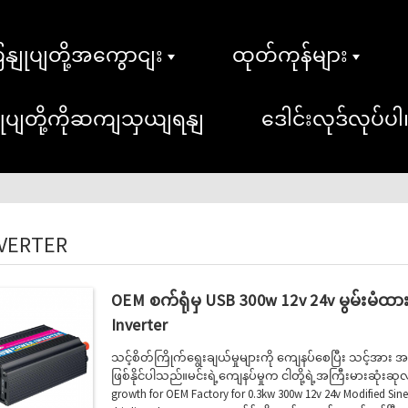
ှနျုပျတို့အကွောငျး
ထုတ်ကုန်များ
ျုပျတို့ကိုဆကျသှယျရနျ
ဒေါင်းလုဒ်လုပ်ပါ
NVERTER
OEM စက်ရုံမှ USB 300w 12v 24v မွမ်းမံထာ
Inverter
သင့်စိတ်ကြိုက်ရွေးချယ်မှုများကို ကျေနပ်စေပြီး သင့်အား အရည်အ
ဖြစ်နိုင်ပါသည်။မင်းရဲ့ကျေနပ်မှုက ငါတို့ရဲ့အကြီးမားဆုံးဆုလ
growth for OEM Factory for 0.3kw 300w 12v 24v Modified Sine