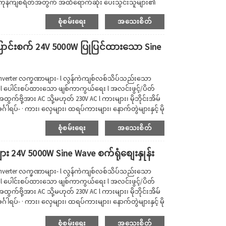
န်ပြီး ကုန်ကျစရိတ်အတွက် အထိရောက်ဆုံး ပေးသွင်းသူများ၏
တဲ့ ပေးသွင်းသူတွေကို ဖယ်ထုတ်ခဲ့တယ်။ယခုအခါ OEM စက်ရုံ
စုံစမ်းရေး
အသေးစိတ်
စ်သည်။ဖြစ်နိုင်ပါသည်...
ပြောင်းစက် 24V 5000W ပြုပြင်ထားသော Sine
Inverter လက္ခဏာများ- l လွန်ကဲကျစ်လစ်သိပ်သည်းသော
 ပေါင်းစပ်ထားသော ဖျစ်ကာကွယ်ရေး l အလင်းဖွင့်/ပိတ်
က်ဗို့အား AC သို့မဟုတ် 230V AC l ကားများ၊ မိုဘိုင်းအိမ်
္ဂါရပ်- · ကား၊ လှေများ၊ ထရပ်ကားများ၊ နောက်တွဲများနှင့် မို
်ရလွယ်ကူပြီး မီးချောင်းများ၊ ရေဒီယိုများ သို့မဟုတ် တီဗီ
စုံစမ်းရေး
အသေးစိတ်
း 24V 5000W Sine Wave စက်ရုံစျေးနှုန်း
Inverter လက္ခဏာများ- l လွန်ကဲကျစ်လစ်သိပ်သည်းသော
 ပေါင်းစပ်ထားသော ဖျစ်ကာကွယ်ရေး l အလင်းဖွင့်/ပိတ်
က်ဗို့အား AC သို့မဟုတ် 230V AC l ကားများ၊ မိုဘိုင်းအိမ်
္ဂါရပ်- · ကား၊ လှေများ၊ ထရပ်ကားများ၊ နောက်တွဲများနှင့် မို
်ရလွယ်ကူပြီး မီးချောင်းများ၊ ရေဒီယိုများ သို့မဟုတ် တီဗီ
စုံစမ်းရေး
အသေးစိတ်