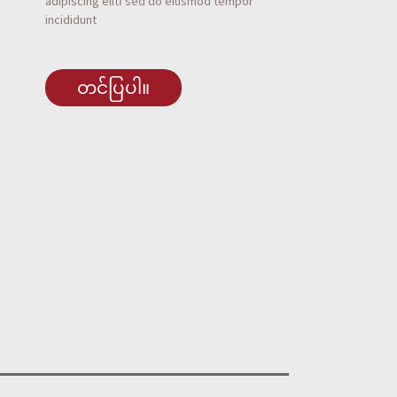
adipiscing elit၊ sed do eiusmod tempor
incididunt
တင်ပြပါ။