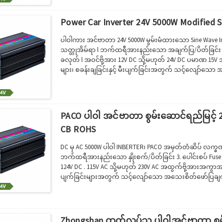
Power Car Inverter 24V 5000W Modified S
ပါဝါကား အင်ဗာတာ 24V 5000W မွမ်းမံထားသော Sine Wave 
သတ္တုအိမ်ရာ l ဘက်ထရီအားနည်းသော အချက်ပြ/ပိတ်ခြင်း l
ခလုတ် l အဝင်ဗို့အား 12V DC သို့မဟုတ် 24V DC ပမာဏ 15V အထွ
များ၊ စခန်းချခြင်းနှင့် မီးပျက်ခြင်းအတွက် သင့်လျော်သော အင်
ဘိုင်းအိမ်များတွင် အသုံးပြုရန်။· ပါဝါအင်ဗာတာကို သယ်ဆောင
များလည်ပတ်ရန်အတွက် ပါဝါရယူပါ။· တွင်...
PACO ပါဝါ အင်ဗာတာ စွမ်းဆောင်ရည်မြင့် 
CB ROHS
DC မှ AC 5000W ပါဝါ INBERTER၊ PACO အမှတ်တံဆိပ် လက္
ဘက်ထရီအားနည်းသော နှိုးစက်/ပိတ်ခြင်း 3. ပေါင်းစပ် Fuse
124V DC . 115V AC သို့မဟုတ် 230V AC အထွက်ဗို့အားအကွာအဝေး 
ပျက်ခြင်းများအတွက် သင့်လျော်သော အသေးစိတ်ဖော်ပြချက်-
စနစ် (ပေါင်းစပ်ထားသော ဖျစ်အကာအကွယ်၊ ဘက်ထရီကို 
ပိုလျှံမှုကြောင့် ပျက်စီးခြင်းမှ ) ...
Zhongshan ထုတ်လုပ်သူ ပါဝါအင်ဗာတာ စွမ်