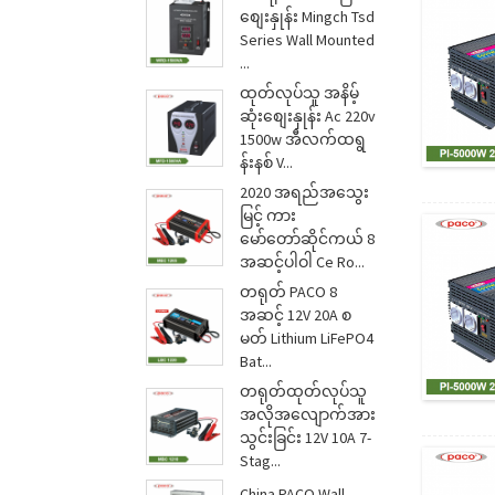
စျေးနှုန်း Mingch Tsd
Series Wall Mounted
...
ထုတ်လုပ်သူ အနိမ့်
ဆုံးစျေးနှုန်း Ac 220v
1500w အီလက်ထရွ
န်းနစ် V...
2020 အရည်အသွေး
မြင့် ကား
မော်တော်ဆိုင်ကယ် 8
အဆင့်ပါဝါ Ce Ro...
တရုတ် PACO 8
အဆင့် 12V 20A စ
မတ် Lithium LiFePO4
Bat...
တရုတ်ထုတ်လုပ်သူ
အလိုအလျောက်အား
သွင်းခြင်း 12V 10A 7-
Stag...
China PACO Wall