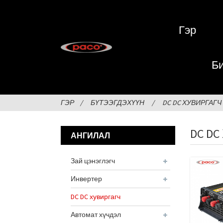
Гэр
Би
ГЭР
БҮТЭЭГДЭХҮҮН
DC DC ХУВИРГАГЧ
DC D
АНГИЛАЛ
Зай цэнэглэгч
Инвертер
DC DC хувиргагч
Автомат хүчдэл