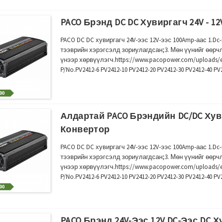
PACO Брэнд DC DC Хувиргагч 24V - 12
PACO DC DC хувиргагч 24V-ээс 12V-ээс 100Amp-аас 1.D
тээврийн хэрэгсэлд зориулагдсан;3. Мөн үүнийг өөрч
үнээр хөрвүүлэгч.https://www.pacopower.com/upload
P/No.PV2412-6 PV2412-10 PV2412-20 PV2412-30 PV2412-40 P
Гаралтын хүчдэл 12-13.8V AA (Amp06) Гаралтын чадал00
Алдартай PACO Брэндийн DC/DC Хуви
Конвертор
PACO DC DC хувиргагч 24V-ээс 12V-ээс 100Amp-аас 1.D
тээврийн хэрэгсэлд зориулагдсан;3. Мөн үүнийг өөрч
үнээр хөрвүүлэгч.https://www.pacopower.com/upload
P/No.PV2412-6 PV2412-10 PV2412-20 PV2412-30 PV2412-40 P
Гаралтын хүчдэл 12-13.8V AA (Amp06) Гаралтын чадал00
PACO Брэнд 24V-Ээс 12V DC-Ээс DC Х