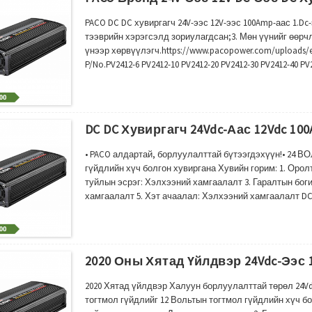
PACO DC DC хувиргагч 24V-ээс 12V-ээс 100Amp-аас 1.D
тээврийн хэрэгсэлд зориулагдсан;3. Мөн үүнийг өөрч
үнээр хөрвүүлэгч.https://www.pacopower.com/upload
P/No.PV2412-6 PV2412-10 PV2412-20 PV2412-30 PV2412-40 P
Гаралтын хүчдэл 12-13.8V AA (Amp06) Гаралтын чадал00 
DC DC Хувиргагч 24Vdc-Аас 12Vdc 10
• PACO алдартай, борлуулалттай бүтээгдэхүүн!• 24 В
гүйдлийн хүч болгон хувиргана Хувийн горим: 1. Оро
туйлын эсрэг: Хэлхээний хамгаалалт 3. Гаралтын бог
хамгаалалт 5. Хэт ачаалал: Хэлхээний хамгаалалт DC D
30 PV2412-40 PV2412-50 PV2412-60 PV2412-100 Оролтын х
12-13.8V/mp16u
2020 Оны Хятад Үйлдвэр 24Vdc-Ээс 
2020 Хятад үйлдвэр Халуун борлуулалттай төрөл 24Vd
тогтмол гүйдлийг 12 Вольтын тогтмол гүйдлийн хүч б