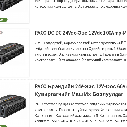
туйлшралын эсрэг: Диодын хамгаалалт 2. Гаралтын туй
хэлхээний хамгаалалт 5. Хэт ачаалал: Хэлхээний хамг
PV2412-20 PV2412-30 PV2412-40 PV2412-50 PV2412-60 PV2412
PACO DC DC 24Vdc-Ээс 12Vdc 100Amp
• PACO алдартай, борлуулалттай бүтээгдэхүүн!• 24 В
гүйдлийн хүч болгон хувиргана Хувийн горим: 1. Оро
туйлын эсрэг: Хэлхээний хамгаалалт 3. Гаралтын бог
хамгаалалт 5. Хэт ачаалал: Хэлхээний хамгаалалт DC D
30 PV2412-40 PV2412-50 PV2412-60 PV2412-100 Оролтын х
чадал...66V)
PACO Брэндийн 24V-Ээс 12V-Оос 60
Хувиргагчийг Маш Их Борлуулдаг
PACO тогтмол гүйдлээс тогтмол гүйдлийн хөрвүүлэг
хамгаалалт 2. Гаралтын туйлын урвуу: Хэлхээний хамг
Хэт халалт: Хэлхээний хамгаалалт 5. Хэт ачаалал: Х
ҮгүйPV2412-6 PV2412-10 PV2412-20 PV2412-30 PV2412-40 PV
Гаралтын хүчдэл 12-13.8V AA (Amp06) Гаралтын чадал00 