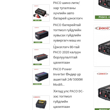
PACO шинэ лити/
хар тугалганы
хүчлийн авто
батарей цэнэглэгч
12...
PACO батерейтай
тогтмол гүйдлийн
хувьсах гүйдлийн
хувиргагч маш их
борлуулалттай...
Цэнэглэгч 80-тай
PACO 2020 халуун
борлуулалттай
цахилгаан
инвертер...
PACO Power
Inverter Өндөр үр
ашигтай 24V 5000W
Modifi...
Хятад улс PACO DC-
ээс тогтмол
гүйдлийн
цахилгаан