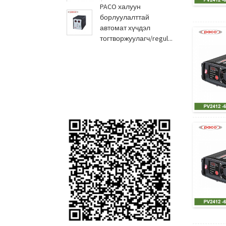
хувиргагч 6Amp
PACO халуун
үйлдвэрлэл...
борлуулалттай
автомат хүчдэл
тогтворжуулагч/regul...