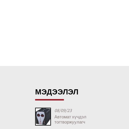
МЭДЭЭЛЭЛ
08/09/23
Автомат хүчдэл
тогтворжуулагч