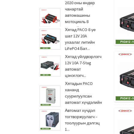
2020 оны өндөр
чанартай
автомашины
мотоцикль 8
шаттай Power Ce
Хятад PACO 8 үе
Ro...
шат 12V 20A
ухаалаг литийн
LiFePO4 Бат...
Хятад үйлдвэрлэгч
12V 10A 7-Stag
автомат
цэнэглэгч...
Хятадын PACO
хананд
суурилуулсан
автомат хүчдэлийн
зохицуулагч ...
Автомат хүчдэл
тогтворжуулагч –
тоолуурын дэлгэц
1...