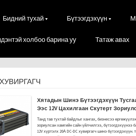
Бидний тухай
Бүтээгдэхүүн
М
дэнтэй холбоо барина уу
Татаж авах
C ХУВИРГАГЧ
Хятадын Шинэ Бүтээгдэхүүн Тусгаа
Ээс 12V Цахилгаан Скутерт Зориул
Танд тав тухтай байдлыг хангах, бизнесээ өргөжүүлэ
зориулсан хамгийн сайн үйлчилгээ, бүтээгдэхүүнээ б
12V хүртэлх 20А DC-DC хувиргагч шинэ бүтээгдэхүүн. 