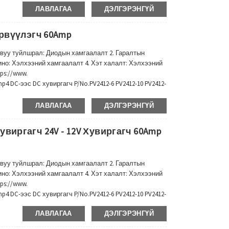
ЛАВЛАГАА
ДЭЛГЭРЭНГҮЙ
өрвүүлэгч 60Amp
вуу туйлшрал: Диодын хамгаалалт 2. Гаралтын
ино: Хэлхээний хамгаалалт 4. Хэт халалт: Хэлхээний
ps://www.
DC-ээс DC хувиргагч P/No.PV2412-6 PV2412-10 PV2412-
Оролтын хүчдэл 20-30V Гаралтын хүчдэл 12-13.8V Amp
ЛАВЛАГАА
ДЭЛГЭРЭНГҮЙ
виргагч 24V - 12V Хувиргагч 60Amp
вуу туйлшрал: Диодын хамгаалалт 2. Гаралтын
ино: Хэлхээний хамгаалалт 4. Хэт халалт: Хэлхээний
ps://www.
DC-ээс DC хувиргагч P/No.PV2412-6 PV2412-10 PV2412-
Оролтын хүчдэл 20-30V Гаралтын хүчдэл 12-13.8V Amp
ЛАВЛАГАА
ДЭЛГЭРЭНГҮЙ