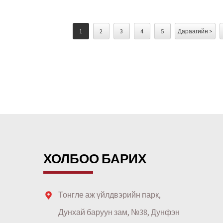
1
2
3
4
5
Дараагийн >
ХОЛБОО БАРИХ
Тонгле аж үйлдвэрийн парк,
Дунхай баруун зам, №38, Дунфэн