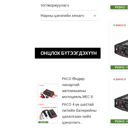
тогтворжуулагч
Нарны цэнэгийн хянагч
ОНЦЛОХ БҮТЭЭГДЭХҮҮН
PACO Өндөр
чанартай
автомашины
мотоцикль MEC 8
шаттай цахилгаан
PACO 4 үе шаттай
эрчим хүчний...
литийн батерейны
цахилгаан хийн
цэнэглэгч...