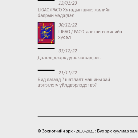
13/01/23
LIGAO/PACO Хятадын шинэ жилийн
баярын мэдэгдэл
30/12/22
LIGAO / PACO-аас шинэ жилийн
хүсэл
03/12/22
Дэлгэц дээрх дүрс яагаад рег...
21/11/22
Бид яагаад 7 шатлалт машины зай
цэнэглэгч үйлдвэрлэдэг вэ?
© Зохиогчийн эрх - 2010-2021 : Бүх эрх хуулиар ха