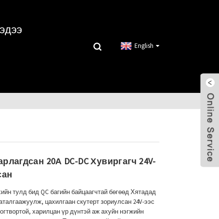
эдээ
English
рлагдсан 20А DC-DC Хувиргагч 24V-
сан
хийн тулд бид QC багийн байцаагчтай бөгөөд Хятадад
аталгаажуулж, цахилгаан скутерт зориулсан 24V-ээс
тогтвортой, харилцан үр дүнтэй аж ахуйн нэгжийн