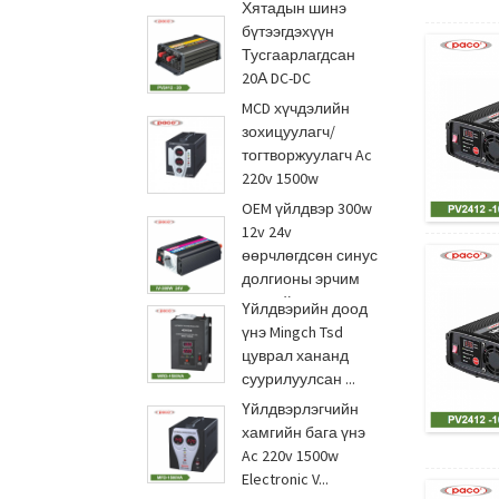
Хятадын шинэ
бүтээгдэхүүн
Тусгаарлагдсан
20А DC-DC
хувиргагч 24V т...
MCD хүчдэлийн
зохицуулагч/
тогтворжуулагч Ac
220v 1500w
саатал...
OEM үйлдвэр 300w
12v 24v
өөрчлөгдсөн синус
долгионы эрчим
хүчний систем...
Үйлдвэрийн доод
үнэ Mingch Tsd
цуврал хананд
суурилуулсан ...
Үйлдвэрлэгчийн
хамгийн бага үнэ
Ac 220v 1500w
Electronic V...