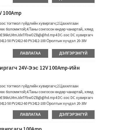
V 100Amp
c-ээс тогтмол гүйдлийн хувиргагч;2.Цахилгаан
лөх боломжтой;4.Таны сонгосон өндөр чанартай, хямд
s/eESNkrLMmJdeTFbwOZB@@hd.mp4 DC-ээс DC хувиргагч
V2412-50 PV2412-60 PV2412-100 Оролтын хүчдэл 20-30V
 mp ( Үргэлжилсэн)...
ЛАВЛАГАА
ДЭЛГЭРЭНГҮЙ
ргагч 24V-Ээс 12V 100Amp-Ийн
c-ээс тогтмол гүйдлийн хувиргагч;2.Цахилгаан
лөх боломжтой;4.Таны сонгосон өндөр чанартай, хямд
s/eESNkrLMmJdeTFbwOZB@@hd.mp4 DC-ээс DC хувиргагч
V2412-50 PV2412-60 PV2412-100 Оролтын хүчдэл 20-30V
 mp ( Үргэлжилсэн)...
ЛАВЛАГАА
ДЭЛГЭРЭНГҮЙ
увиргагч 100Amp