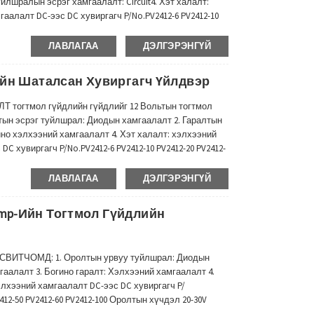
лшралын эсрэг хамгаалалт: Circuit4. Хэт халалт:
аалалт DC-ээс DC хувиргагч P/No.PV2412-6 PV2412-10
-100 Оролтын хүчдэл 20-30V ...
ЛАВЛАГАА
ДЭЛГЭРЭНГҮЙ
-Ийн Шаталсан Хувиргагч Үйлдвэр
ОЛТ тогтмол гүйдлийн гүйдлийг 12 Вольтын тогтмол
лтын эсрэг туйлшрал: Диодын хамгаалалт 2. Гаралтын
ино хэлхээний хамгаалалт 4. Хэт халалт: хэлхээний
C хувиргагч P/No.PV2412-6 PV2412-10 PV2412-20 PV2412-
үчдэл 20-30V Гаралтын хүчдэл 12-13.8V AMP (гаралтын
ЛАВЛАГАА
ДЭЛГЭРЭНГҮЙ
Amp-Ийн Тогтмол Гүйдлийн
ч СВИТЧОМД: 1. Оролтын урвуу туйлшрал: Диодын
аалалт 3. Богино гаралт: Хэлхээний хамгаалалт 4.
элхээний хамгаалалт DC-ээс DC хувиргагч P/
2412-50 PV2412-60 PV2412-100 Оролтын хүчдэл 20-30V
mp ( тасралтгүй) 30Ам (тасралтгүй...