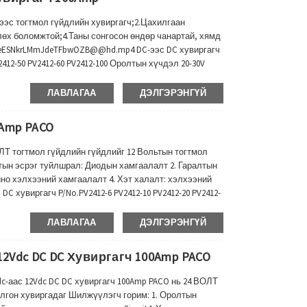
c-ээс тогтмол гүйдлийн хувиргагч;2.Цахилгаан
лөх боломжтой;4.Таны сонгосон өндөр чанартай, хямд
s/eESNkrLMmJdeTFbwOZB@@hd.mp4 DC-ээс DC хувиргагч
V2412-50 PV2412-60 PV2412-100 Оролтын хүчдэл 20-30V
mp ( Үргэлжилсэн) ...
ЛАВЛАГАА
ДЭЛГЭРЭНГҮЙ
0Amp PACO
ОЛТ тогтмол гүйдлийн гүйдлийг 12 Вольтын тогтмол
лтын эсрэг туйлшрал: Диодын хамгаалалт 2. Гаралтын
ино хэлхээний хамгаалалт 4. Хэт халалт: хэлхээний
C хувиргагч P/No.PV2412-6 PV2412-10 PV2412-20 PV2412-
үчдэл 20-30V Гаралтын хүчдэл 12-13.8V Гаралтын чадал
ЛАВЛАГАА
ДЭЛГЭРЭНГҮЙ
12Vdc DC DC Хувиргагч 100Amp PACO
c-аас 12Vdc DC DC хувиргагч 100Amp PACO нь 24 ВОЛТ
олгон хувиргадаг Шилжүүлэгч горим: 1. Оролтын