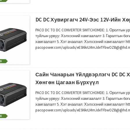
DC DC Хувиргагч 24V-Ээс 12V-Ийн Х
PACO DC TO DC CONVERTER SWITCHOMDE: 1. Оролтын ур
туйлын урвуу: Хэлхээний хамгаалалт 3. Гаралтын бог
хамгаалалт 5. Хэт ачаалал: Хэлхээний хамгаалалт htt
pacopower.com/uploads/eESNkrLMmJdeTFbwOZB@@hd.mp4 
20 PV2412-30 PV2412-40 PV2412-50 PV2412-60 PV2412-100 
гаралтын чадал...
Сайн Чанарын Үйлдвэрлэгч DC DC Ху
Хөнгөн Цагаан Бүрхүүл
PACO DC TO DC CONVERTER SWITCHOMDE: 1. Оролтын ур
туйлын урвуу: Хэлхээний хамгаалалт 3. Гаралтын бог
хамгаалалт 5. Хэт ачаалал: Хэлхээний хамгаалалт htt
pacopower.com/uploads/eESNkrLMmJdeTFbwOZB@@hd.mp4 
20 PV2412-30 PV2412-40 PV2412-50 PV2412-60 PV2412-100 
гаралтын чадал...