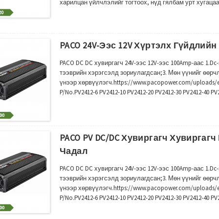
харилцан үйлчлэлийг тогтоох, нүд гялбам урт хугаца
бизнесээ өргөжүүлэхийн тулд бид QC-ийн багт байцаа
байна ...
PACO 24V-Ээс 12V Хүртэлх Гүйдлийн
PACO DC DC хувиргагч 24V-ээс 12V-ээс 100Amp-аас 1.D
тээврийн хэрэгсэлд зориулагдсан;3. Мөн үүнийг өөрч
үнээр хөрвүүлэгч.https://www.pacopower.com/upload
P/No.PV2412-6 PV2412-10 PV2412-20 PV2412-30 PV2412-40 P
Гаралтын хүчдэл 12-13.8V AA (Amp06) Гаралтын чадал00
PACO PV DC/DC Хувиргагч Хувиргагч 
Чадал
PACO DC DC хувиргагч 24V-ээс 12V-ээс 100Amp-аас 1.D
тээврийн хэрэгсэлд зориулагдсан;3. Мөн үүнийг өөрч
үнээр хөрвүүлэгч.https://www.pacopower.com/upload
P/No.PV2412-6 PV2412-10 PV2412-20 PV2412-30 PV2412-40 P
Гаралтын хүчдэл 12-13.8V AA (Amp06) Гаралтын чадал00