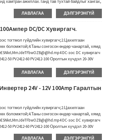
анд хамтран ажиллах.Танд тав тухтай байдлыг хангах,
гч нартай бөгөөд танд хамгийн сайнаараа итгэлтэй
ЛАВЛАГАА
ДЭЛГЭРЭНГҮЙ
 100Ампер DC/DC Хувиргагч.
c-ээс тогтмол гүйдлийн хувиргагч;2.Цахилгаан
лөх боломжтой;4.Таны сонгосон өндөр чанартай, хямд
s/eESNkrLMmJdeTFbwOZB@@hd.mp4 DC-ээс DC хувиргагч
V2412-50 PV2412-60 PV2412-100 Оролтын хүчдэл 20-30V
 mp ( Үргэлжилсэн)...
ЛАВЛАГАА
ДЭЛГЭРЭНГҮЙ
Инвертер 24V - 12V 100Amp Гаралтын
c-ээс тогтмол гүйдлийн хувиргагч;2.Цахилгаан
лөх боломжтой;4.Таны сонгосон өндөр чанартай, хямд
s/eESNkrLMmJdeTFbwOZB@@hd.mp4 DC-ээс DC хувиргагч
V2412-50 PV2412-60 PV2412-100 Оролтын хүчдэл 20-30V
 mp ( Үргэлжилсэн)...
ЛАВЛАГАА
ДЭЛГЭРЭНГҮЙ