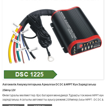
Автокөлік Аккумуляторына Арналған DC DC & MPPT Күн Зарядтағыш
25Amp 12V
Өнім туралы мәліметтер: Қос батарея менеджері.Тұрақты ток және MPPT күн
зарядтағыш.4 сатылы автоматты ауысу режимі.25Ампер;Solar MPPT : DC DC &
MPPT Күн зарядтау құрылғысы күрделі MPPT (Максимум қуат нүктесін