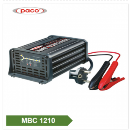
автоматты түрде басқаратын · Кіріс кернеуі: 220-240 В айнымалы ток, 50/60
Гц / 110 В айнымалы ток, 50/60 Гц.· Кіріс қуаты: 307 Вт · Номиналды шығыс: 12
В тұрақты ток, 10 000 мА · Ең аз іске қосу кернеуі: 2,0 В · 7 кезең: күкіртті
тазарту;Жұмсақ жұлдыз...