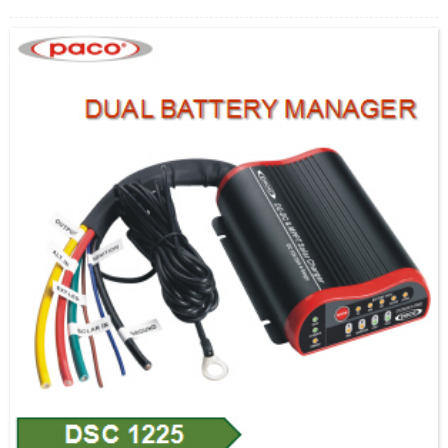
аламыз, бүкіл әлем бойынша клиенттерді компанияға және ұзақ мерзімді
ынтымақтастыққа шақыруға қош келдіңіз.Біз сіздің сенімді серіктесіңіз және
жеткізушіңіз боламыз.Біздің компания бренд стратегиясына көп көңіл
бөлді.Клиенттердің ләззат алуы - біздің ең үлкен жарнамамыз.Біз сондай-
ақ 12V 5 үшін OEM қызметін аламыз...