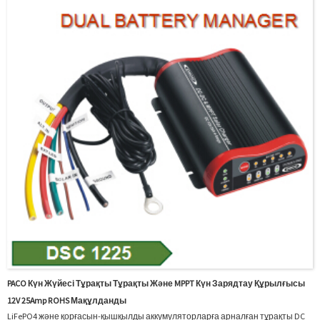
тазарту;Жұмсақ бастау;Жаппай;...
PACO Күн Жүйесі Тұрақты Тұрақты Және MPPT Күн Зарядтау Құрылғысы
12V 25Amp ROHS Мақұлданды
LiFePO4 және қорғасын-қышқылды аккумуляторларға арналған тұрақты DC