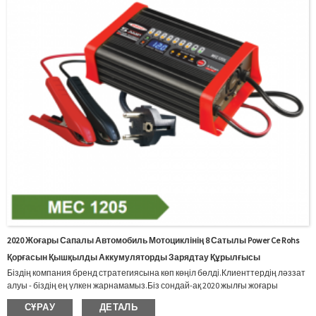
2020 Жоғары Сапалы Автомобиль Мотоциклінің 8 Сатылы Power Ce Rohs
Қорғасын Қышқылды Аккумуляторды Зарядтау Құрылғысы
Біздің компания бренд стратегиясына көп көңіл бөлді.Клиенттердің ләззат
алуы - біздің ең үлкен жарнамамыз.Біз сондай-ақ 2020 жылғы жоғары
сапалы автомобиль мотоциклінің 8 сатылы Power Ce Rohs қорғасын
СҰРАУ
ДЕТАЛЬ
қышқылды аккумуляторлық зарядтағышына арналған OEM қызметін