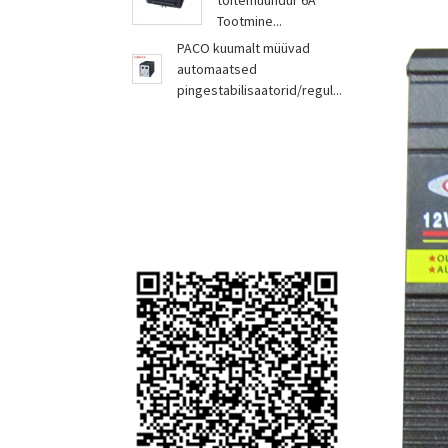
toitemuundur 6A
Tootmine...
PACO kuumalt müüvad
automaatsed
pingestabilisaatorid/regul...