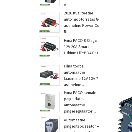
V...
2020 Kvaliteetne
auto mootorratas 8-
astmeline Power Ce
Ro...
Hiina PACO 8 Stage
12V 20A Smart
Lithium LiFePO4 Bat...
Hiina tootja
automaatne
laadimine 12V 10A 7-
astmeline...
Hiina PACO seinale
paigaldatav
automaatne
pingeregulaator ...
Automaatne
pingestabilisaator –