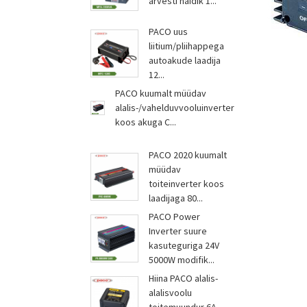
arvesti näidik 1...
PACO uus
liitium/pliihappega
autoakude laadija
12...
PACO kuumalt müüdav
alalis-/vahelduvvooluinverter
koos akuga C...
PACO 2020 kuumalt
müüdav
toiteinverter koos
laadijaga 80...
PACO Power
Inverter suure
kasuteguriga 24V
5000W modifik...
Hiina PACO alalis-
alalisvoolu