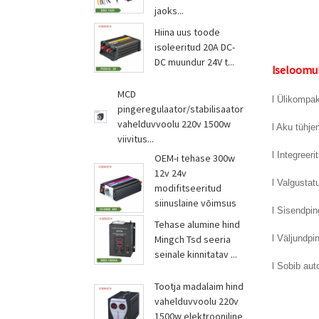
jaoks...
Hiina uus toode
isoleeritud 20A DC-
DC muundur 24V t...
Iseloomul
MCD
l Ülikompa
pingeregulaator/stabilisaator
vahelduvvoolu 220v 1500w
l Aku tühje
viivitus...
l Integreer
OEM-i tehase 300w
12v 24v
l Valgustatu
modifitseeritud
siinuslaine võimsus
l Sisendpi
Sy...
Tehase alumine hind
Mingch Tsd seeria
l Väljundp
seinale kinnitatav ...
l Sobib aut
Tootja madalaim hind
vahelduvvoolu 220v
1500w elektrooniline