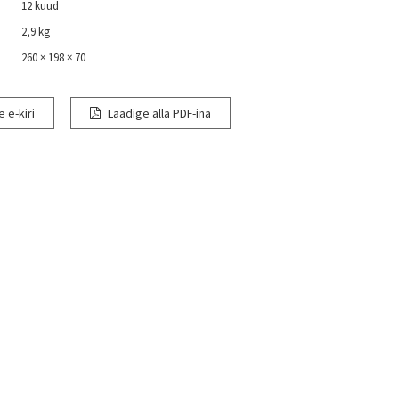
12 kuud
2,9 kg
:
260 × 198 × 70
 e-kiri
Laadige alla PDF-ina