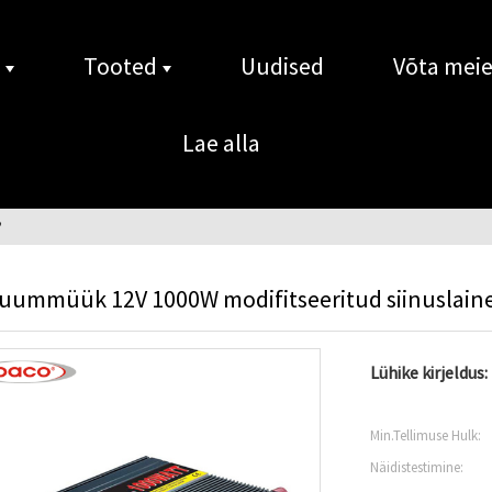
Tooted
Uudised
Võta mei
Lae alla
uummüük 12V 1000W modifitseeritud siinuslaine v
Lühike kirjeldus:
Min.Tellimuse Hulk:
Näidistestimine: