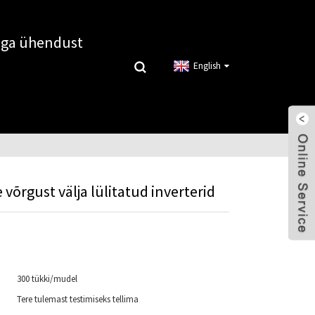
ega ühendust
English
õrgust välja lülitatud inverterid
300 tükki/mudel
Tere tulemast testimiseks tellima