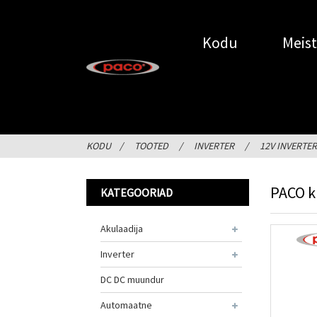
Kodu
Meist
KODU
TOOTED
INVERTER
12V INVERTER
PACO k
KATEGOORIAD
Akulaadija
Inverter
DC DC muundur
Automaatne