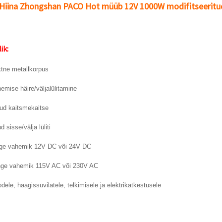
Hiina Zhongshan PACO Hot müüb 12V 1000W modifitseeritud s
ik:
ktne metallkorpus
nemise häire/väljalülitamine
itud kaitsmekaitse
d sisse/välja lüliti
nge vahemik 12V DC või 24V DC
inge vahemik 115V AC või 230V AC
odele, haagissuvilatele, telkimisele ja elektrikatkestusele