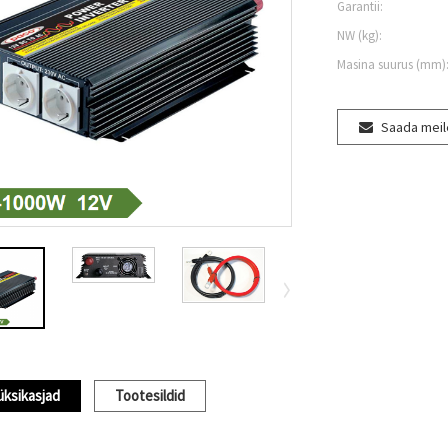
Garantii:
NW (kg):
Masina suurus (mm)
Saada meile
üksikasjad
Tootesildid