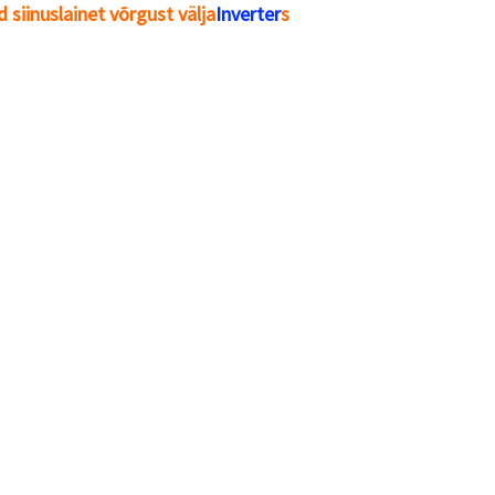
iinuslainet võrgust välja
Inverter
s