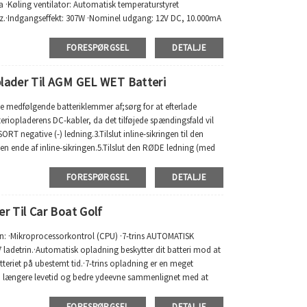
a ·Køling ventilator: Automatisk temperaturstyret
z.·Indgangseffekt: 307W ·Nominel udgang: 12V DC, 10.000mA
start;Bulk;...
FORESPØRGSEL
DETALJE
plader Til AGM GEL WET Batteri
e medfølgende batteriklemmer af;sørg for at efterlade
tteriopladerens DC-kabler, da det tilføjede spændingsfald vil
RT negative (-) ledning.3.Tilslut inline-sikringen til den
den ende af inline-sikringen.5.Tilslut den RØDE ledning (med
FORESPØRGSEL
DETALJE
r Til Car Boat Golf
on: ·Mikroprocessorkontrol (CPU) ·7-trins AUTOMATISK
ladetrin.·Automatisk opladning beskytter dit batteri mod at
tteriet på ubestemt tid.·7-trins opladning er en meget
ri længere levetid og bedre ydeevne sammenlignet med at
FORESPØRGSEL
DETALJE