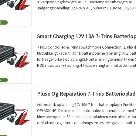
·Overspændingsbeskyttelse: Ja ·Overtemperaturbeskyttelse: J
·Indgangsspænding: 220-240V AC, 50/60Hz / 110V AC, 50/60H
·Minimum startspænding: 2,0V ·De 7 trin er: Afsulfatering;Blød 
Smart Charging 12V 10A 7-Trins Batterio
< Mcu Controlled & 7-trins Switchmode Connection: 1. Klip d
tilstrækkeligt kabel til at nå batteripolerne.(Forlæng IKKE ba
forårsage forkert opladning)2.Monter en ringterminal til den SO
RØDE positive (+) ledning.4.Tilslut en ringterminal til den an
inline-sikring og...
Pluse Og Reparation 7-Trins Batterioplade
Automatisk opladning 12V 10A 7-trins batterioplader Funkti
OPLADNING ·Dette er en fuldautomatisk batterioplader med 7 
blive overopladet.Så du kan lade opladeren være tilsluttet ba
omfattende og præcis opladningsproces, der giver dit batte
bruge traditionelle opladere.·7...