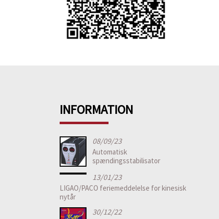
INFORMATION
08/09/23
Automatisk
spændingsstabilisator
13/01/23
LIGAO/PACO feriemeddelelse for kinesisk
nytår
30/12/22