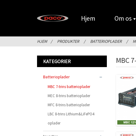
Hjem
Om os
HJEM
PRODUKTER
BATTERIOPLADER
M
MBC 7
KATEGORIER
Batterioplader
MBC 7-trins batterioplader
MEC 8-trins batterioplader
MFC 8-trins batterioplader
LBC 8-trins Lithium&LiFePO4
oplader