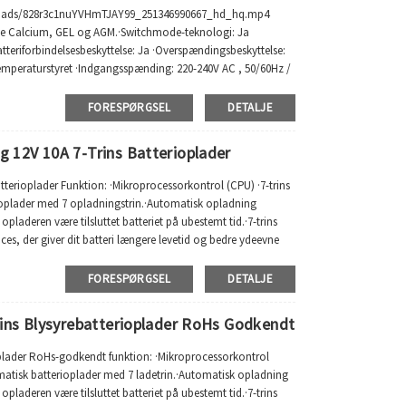
ploads/828r3c1nuYVHmTJAY99_251346990667_hd_hq.mp4
klusive Calcium, GEL og AGM.·Switchmode-teknologi: Ja
atteriforbindelsesbeskyttelse: Ja ·Overspændingsbeskyttelse:
temperaturstyret ·Indgangsspænding: 220-240V AC , 50/60Hz /
FORESPØRGSEL
DETALJE
12V 10A 7-Trins Batterioplader
erioplader Funktion: ·Mikroprocessorkontrol (CPU) ·7-trins
oplader med 7 opladningstrin.·Automatisk opladning
opladeren være tilsluttet batteriet på ubestemt tid.·7-trins
, der giver dit batteri længere levetid og bedre ydeevne
FORESPØRGSEL
DETALJE
ins Blysyrebatterioplader RoHs Godkendt
plader RoHs-godkendt funktion: ·Mikroprocessorkontrol
atisk batterioplader med 7 ladetrin.·Automatisk opladning
opladeren være tilsluttet batteriet på ubestemt tid.·7-trins