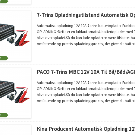
7-Trins Opladningstilstand Automatisk Op
Automatisk opladning 12V 10A 7-trins batterioplader Funkti
OPLADNING ·Dette er en fuldautomatisk batterioplader med 7 
blive overopladet.Så du kan lade opladeren være tilsluttet ba
omfattende og præcis opladningsproces, der giver dit batte
bruge traditionelle opladere.·7...
PACO 7-Trins MBC 12V 10A Til Bil/båd/AG
Automatisk opladning 12V 10A 7-trins batterioplader Funkti
OPLADNING ·Dette er en fuldautomatisk batterioplader med 7 
blive overopladet.Så du kan lade opladeren være tilsluttet ba
omfattende og præcis opladningsproces, der giver dit batte
bruge traditionelle opladere.·7...
Kina Producent Automatisk Opladning 12V