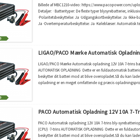
Billede af MBC1210-video: https://www.pacopower.com/u
Detaljer: · Batterityper: De fleste typer blysyrebatterier, in
·Polaritetsbeskyttelse: Ja ·Udgangskortbeskyttelse: Ja ·Ikke-b
Ja ·Overtemperaturbeskyttelse: Ja ·Køleblæser: Automatisk 
110V AC...
LIGAO/PACO Mærke Automatisk Opladning 
LIGAO/PACO Mærke Automatisk opladning 12V 10A 7-trins batt
AUTOMATISK OPLADNING ·Dette er en fuldautomatisk batteri
beskytter dit batteri mod at blive overopladet.Så du kan lade 
opladning er en meget omfattende og præcis opladningsproces
sammenlignet med at bruge traditionel...
PACO Automatisk Opladning 12V 10A 7-Tr
PACO Automatisk opladning 12V 10A 7-trins bly-syrebatterio
(CPU) ·7-trins AUTOMATISK OPLADNING ·Dette er en fuldautom
beskytter dit batteri mod at blive overopladet.Så du kan lade 