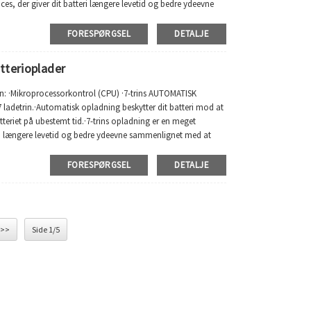
, der giver dit batteri længere levetid og bedre ydeevne
FORESPØRGSEL
DETALJE
tterioplader
on: ·Mikroprocessorkontrol (CPU) ·7-trins AUTOMATISK
ladetrin.·Automatisk opladning beskytter dit batteri mod at
tteriet på ubestemt tid.·7-trins opladning er en meget
ri længere levetid og bedre ydeevne sammenlignet med at
FORESPØRGSEL
DETALJE
>>
Side 1/5