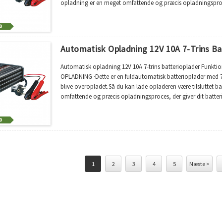
opladning er en meget omfattende og præcis opladningsproces
sammenlignet med u...
Automatisk Opladning 12V 10A 7-Trins Ba
Automatisk opladning 12V 10A 7-trins batterioplader Funkti
OPLADNING ·Dette er en fuldautomatisk batterioplader med 7 
blive overopladet.Så du kan lade opladeren være tilsluttet ba
omfattende og præcis opladningsproces, der giver dit batte
bruge traditionelle opladere.·7...
1
2
3
4
5
Næste >