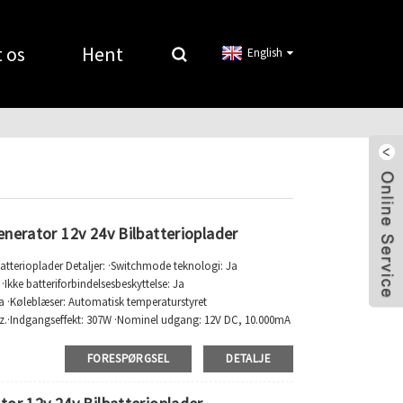
 os
Hent
English
nerator 12v 24v Bilbatterioplader
atterioplader Detaljer: ·Switchmode teknologi: Ja
 ·Ikke batteriforbindelsesbeskyttelse: Ja
a ·Køleblæser: Automatisk temperaturstyret
z.·Indgangseffekt: 307W ·Nominel udgang: 12V DC, 10.000mA
stjerne...
FORESPØRGSEL
DETALJE