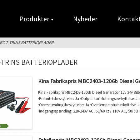
Produkter
Nyheder
Kontakt
BC 7-TRINS BATTERIOPLADER
-TRINS BATTERIOPLADER
Kina Fabrikspris MBC2403-1206b Diesel Ge
Kina Fabrikspris MBC2403-1206b Diesel Generator 12v 24v Bilb
·Polaritetsbeskyttelse: Ja ·Output kortslutningsbeskyttelse: Ja
·Overspændingsbeskyttelse: Ja ·Overtemperaturbeskyttelse: J
·Indgangsspænding: 220-240V AC, 50/60Hz / 110V AC, 50/60H
·Minimum startspænding: 2,0V ·De 7 trin er: Afsulfatering;Blød 