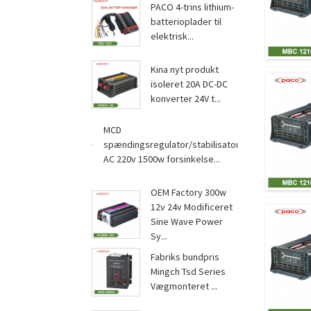
PACO 4-trins lithium-
batterioplader til
elektrisk...
Kina nyt produkt
isoleret 20A DC-DC
konverter 24V t...
MCD
spændingsregulator/stabilisator
AC 220v 1500w forsinkelse...
OEM Factory 300w
12v 24v Modificeret
Sine Wave Power
Sy...
Fabriks bundpris
Mingch Tsd Series
Vægmonteret ...