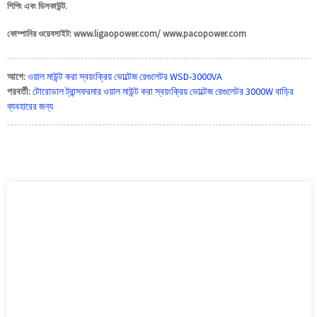
শিপিং এবং ডিসকাউন্ট.
কোম্পানির ওয়েবসাইট: www.ligaopower.com/ www.pacopower.com
আগে:
ওয়াল মাউন্ট করা স্বয়ংক্রিয় ভোল্টেজ রেগুলেটর WSD-3000VA
পরবর্তী:
টোরোডাল ট্রান্সফরমার ওয়াল মাউন্ট করা স্বয়ংক্রিয় ভোল্টেজ রেগুলেটর 3000W বাড়ির
ব্যবহারের জন্য