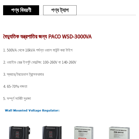
পণ্য বিবরণী
পণ্য ট্যাগ
বৈদ্যুতিক যন্ত্রপাতির জন্য PACO WSD-3000VA
1. 500VA থেকে 10kVA পর্যন্ত ওয়াল মাউন্ট করা টাইপ
2. ওয়াইড রেঞ্জ ইনপুট ভোল্টেজ: 100-260V বা 140-260V
3. স্কয়ার/টরয়েডাল ট্রান্সফরমার
4. 65-70% দক্ষতা
5. সম্পূর্ণ সার্কিট সুরক্ষা