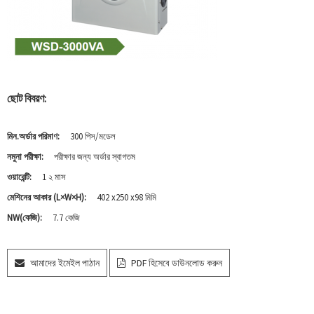
ছোট বিবরণ:
মিন.অর্ডার পরিমাণ:
300 পিস/মডেল
নমুনা পরীক্ষা:
পরীক্ষার জন্য অর্ডার স্বাগতম
ওয়ারেন্টি:
1 ২ মাস
মেশিনের আকার (L×W×H):
402 x250 x98 মিমি
NW(কেজি):
7.7 কেজি
আমাদের ইমেইল পাঠান
PDF হিসেবে ডাউনলোড করুন