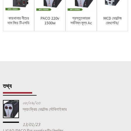
কারখানার নীচের
PACO 220v
প্রস্তুতকারক
MCD ভোল্টেজ
দাম মিংচ টিএসডি
1500w
সর্বনিম্ন মূল্য Ac
রেগুলেটর/
সিরিজ ওয়াল
ইলেকট্রনিক
220v 1500w
স্ট্যাবিলাইজার
মউ...
ভোল্টেজ
ইলেক্ট্রো...
Ac 220v
রেগুলেটর/St...
1500w...
তথ্য
০৮/০৯/২৩
স্বয়ংক্রিয় ভোল্টেজ স্টেবিলাইজার
13/01/23
LIGAO/PACO চীনা নববর্ষের ছুটির বিজ্ঞপ্তি