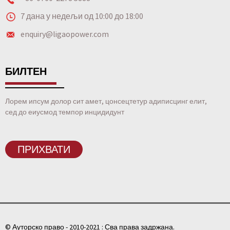
7 дана у недељи од 10:00 до 18:00
enquiry@ligaopower.com
БИЛТЕН
Лорем ипсум долор сит амет, цонсецтетур адиписцинг елит,
сед до еиусмод темпор инцидидунт
ПРИХВАТИ
© Ауторско право - 2010-2021 : Сва права задржана.