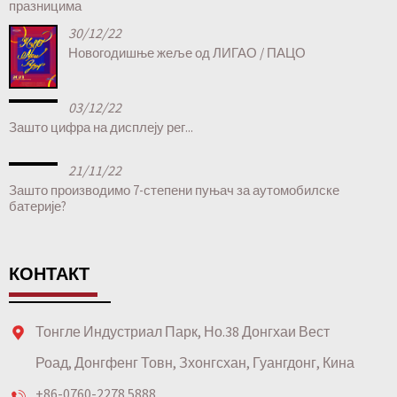
празницима
30/12/22
Новогодишње жеље од ЛИГАО / ПАЦО
03/12/22
Зашто цифра на дисплеју рег...
21/11/22
Зашто производимо 7-степени пуњач за аутомобилске
батерије?
КОНТАКТ
Тонгле Индустриал Парк, Но.38 Донгхаи Вест
Роад, Донгфенг Товн, Зхонгсхан, Гуангдонг, Кина
+86-0760-2278 5888