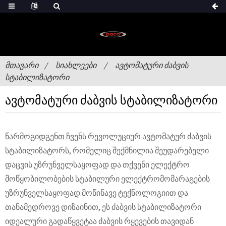
ᲛᲗᲐᲕᲐᲠᲘ
ᲡᲘᲐᲮᲚᲔᲔᲑᲘ
ᲐᲕᲢᲝᲛᲐᲢᲣᲠᲘ ᲫᲐᲑᲕᲘᲡ
ᲡᲢᲐᲑᲘᲚᲘᲖᲐᲢᲝᲠᲘ
ავტომატური ძაბვის სტაბილიზატორი
წარმოგიდგენთ ჩვენს რევოლუციურ ავტომატურ ძაბვის
სტაბილიზატორს, რომელიც შექმნილია შეუდარებელი
დაცვის უზრუნველსაყოფად და თქვენი ელექტრო
მოწყობილობების სტაბილური ელექტრომომარაგების
უზრუნველსაყოფად.მოწინავე ტექნოლოგიით და
თანამედროვე დიზაინით, ეს ძაბვის სტაბილიზატორი
იდეალური გადაწყვეტაა ძაბვის რყევების თავიდან